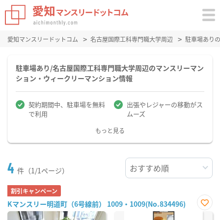
愛知マンスリードットコム
名古屋国際工科専門職大学周辺
駐車場あり
駐車場あり/名古屋国際工科専門職大学周辺のマンスリーマン
ション・ウィークリーマンション情報
契約期間中、駐車場を無料
出張やレジャーの移動がス
で利用
ムーズ
もっと見る
4
件（1/1ページ）
割引キャンペーン
Kマンスリー明道町（6号線前） 1009・1009(No.834496)
お気