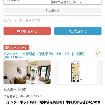
初期費用他 16,500円～
駐車場あり
愛知県
名古屋市熱田区
お問合わせ
電話する
割引キャンペーン
Kマンスリー本陣駅前（栄生駅南） １B・1R-【中部屋】
(No.723639)
お気
に入
り登
録
名古屋市中村区
情報更新日 2026/08/02 15:50
【インターネット無料・駐車場先着順有】本陣駅から徒歩4分のオ