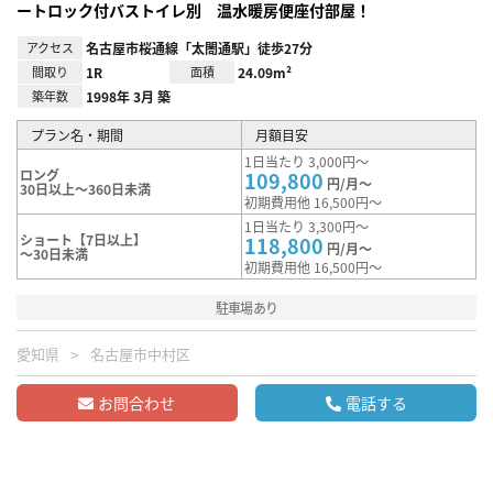
ートロック付バストイレ別 温水暖房便座付部屋！
アクセス
名古屋市桜通線「太閤通駅」徒歩27分
間取り
1R
面積
24.09m²
築年数
1998年 3月 築
プラン名・期間
月額目安
1日当たり 3,000円～
ロング
109,800
円/月～
30日以上～360日未満
初期費用他 16,500円～
1日当たり 3,300円～
ショート【7日以上】
118,800
円/月～
～30日未満
初期費用他 16,500円～
駐車場あり
愛知県
名古屋市中村区
お問合わせ
電話する