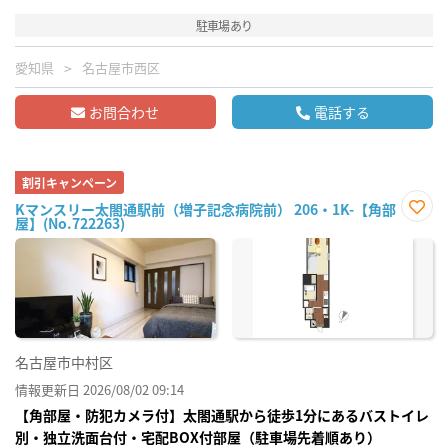
駐車場あり
愛知県
名古屋市西区
お問合わせ
電話する
割引キャンペーン
Kマンスリー太閤通駅前（増子記念病院前） 206・1K-【角部
屋】(No.722263)
お気
に入
り登
録
名古屋市中村区
情報更新日 2026/08/02 09:14
【角部屋・防犯カメラ付】太閤通駅から徒歩1分にあるバストイレ
別・独立洗面台付・宅配BOX付部屋（駐車場先着順あり）