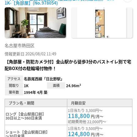
1K-【角部屋】(No.978054)
お気
に入
り登
録
名古屋市熱田区
情報更新日 2026/08/02 11:49
【角部屋・防犯カメラ付】金山駅から徒歩3分のバストイレ別で宅
配BOX付の駐輪場付物件！
アクセス
名鉄尾西線「日比野駅」
間取り
1K
面積
24.96m²
築年数
1994年 4月 築
プラン名・期間
月額目安
1日当たり 3,300円～
ロング【金山駅南口前】
118,800
円/月～
30日以上～360日未満
初期費用他 22,000円～
1日当たり 3,500円～
ショート【金山駅南口前】
124,800
円/月～
～30日未満