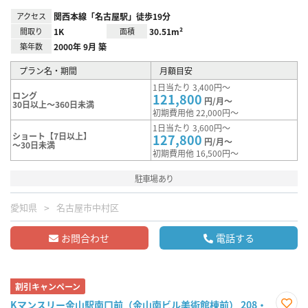
アクセス
関西本線「名古屋駅」徒歩19分
間取り
1K
面積
30.51m²
築年数
2000年 9月 築
プラン名・期間
月額目安
1日当たり 3,400円～
ロング
121,800
円/月～
30日以上～360日未満
初期費用他 22,000円～
1日当たり 3,600円～
ショート【7日以上】
127,800
円/月～
～30日未満
初期費用他 16,500円～
駐車場あり
愛知県
名古屋市中村区
お問合わせ
電話する
割引キャンペーン
Kマンスリー金山駅南口前（金山南ビル美術館棟前） 208・