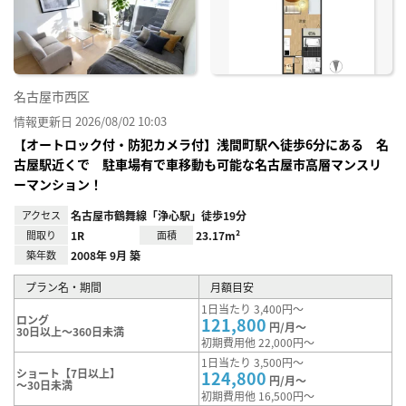
に入
り登
録
名古屋市西区
情報更新日 2026/08/02 10:03
【オートロック付・防犯カメラ付】浅間町駅へ徒歩6分にある 名
古屋駅近くで 駐車場有で車移動も可能な名古屋市高層マンスリ
ーマンション！
アクセス
名古屋市鶴舞線「浄心駅」徒歩19分
間取り
1R
面積
23.17m²
築年数
2008年 9月 築
プラン名・期間
月額目安
1日当たり 3,400円～
ロング
121,800
円/月～
30日以上～360日未満
初期費用他 22,000円～
1日当たり 3,500円～
ショート【7日以上】
124,800
円/月～
～30日未満
初期費用他 16,500円～