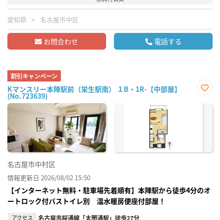
愛知県
名古屋市中区
お問合わせ
電話する
割引キャンペーン
Kマンスリー本陣駅前（栄生駅南） １B・1R-【中部屋】
(No.723639)
お気
に入
り登
録
名古屋市中村区
情報更新日 2026/08/02 15:50
【インターネット無料・駐車場先着順有】本陣駅から徒歩4分のオ
ートロック付バストイレ別 温水暖房便座付部屋！
アクセス
名古屋市桜通線「太閤通駅」徒歩27分