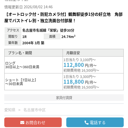
情報更新日 2026/08/02 14:46
【オートロック付・防犯カメラ付】鶴舞駅徒歩1分の好立地 角部
屋でバストイレ別・独立洗面台付部屋！
アクセス
名古屋市名城線「栄駅」徒歩30分
間取り
1R
面積
24.74m²
築年数
2004年 3月 築
プラン名・期間
月額目安
1日当たり 3,100円～
ロング
112,800
円/月～
30日以上～360日未満
初期費用他 16,500円～
1日当たり 3,300円～
ショート【7日以上】
118,800
円/月～
～30日未満
初期費用他 16,500円～
家具付賃貸
愛知県
名古屋市中区
お問合わせ
電話する