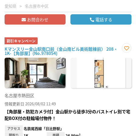
愛知県
名古屋市中区
お問合わせ
電話する
割引キャンペーン
Kマンスリー金山駅南口前（金山南ビル美術館棟前） 208・
1K-【角部屋】(No.978054)
お気
に入
り登
録
名古屋市熱田区
情報更新日 2026/08/02 11:49
【角部屋・防犯カメラ付】金山駅から徒歩3分のバストイレ別で宅
配BOX付の駐輪場付物件！
アクセス
名鉄尾西線「日比野駅」
間取り
1K
面積
24.96m²