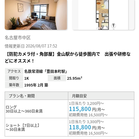
に入
り登
録
名古屋市中区
情報更新日 2026/08/07 17:52
【防犯カメラ付・角部屋】金山駅から徒歩圏内で 出張や研修な
どにオススメ！
アクセス
名鉄常滑線「豊田本町駅」
間取り
1K
面積
25.95m²
築年数
1995年 2月 築
プラン名・期間
月額目安
1日当たり 3,200円～
ロング
115,800
円/月～
30日以上～360日未満
初期費用他 16,500円～
1日当たり 3,300円～
ショート【7日以上】
118,800
円/月～
～30日未満
初期費用他 16,500円～