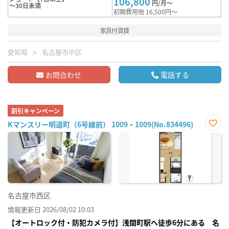
106,800
円/月～
～30日未満
初期費用他 16,500円～
家具付賃貸
愛知県
名古屋市中区
お問合わせ
電話する
割引キャンペーン
Kマンスリー明道町（6号線前） 1009・1009(No.834496)
お気
に入
り登
録
名古屋市西区
情報更新日 2026/08/02 10:03
【オートロック付・防犯カメラ付】浅間町駅へ徒歩6分にある 名