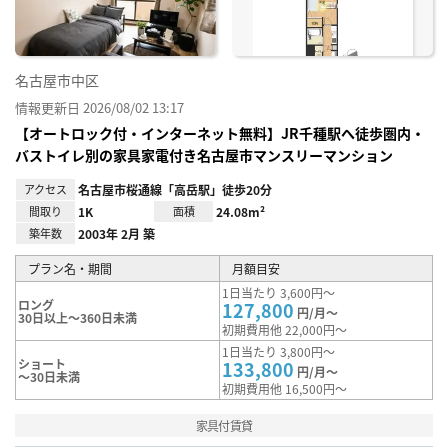
名古屋市中区
情報更新日 2026/08/02 13:17
【オートロック付・インターネット無料】JR千種駅へ徒歩圏内・
バストイレ別の家具家電付き名古屋市マンスリーマンション
アクセス
名古屋市桜通線「高岳駅」徒歩20分
間取り
1K
面積
24.08m²
築年数
2003年 2月 築
プラン名・期間
月額目安
1日当たり 3,600円～
ロング
127,800
円/月～
30日以上～360日未満
初期費用他 22,000円～
1日当たり 3,800円～
ショート
133,800
円/月～
～30日未満
初期費用他 16,500円～
家具付賃貸