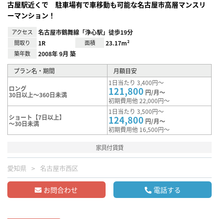
古屋駅近くで 駐車場有で車移動も可能な名古屋市高層マンスリ
ーマンション！
アクセス
名古屋市鶴舞線「浄心駅」徒歩19分
間取り
1R
面積
23.17m²
築年数
2008年 9月 築
プラン名・期間
月額目安
1日当たり 3,400円～
ロング
121,800
円/月～
30日以上～360日未満
初期費用他 22,000円～
1日当たり 3,500円～
ショート【7日以上】
124,800
円/月～
～30日未満
初期費用他 16,500円～
家具付賃貸
愛知県
名古屋市西区
お問合わせ
電話する