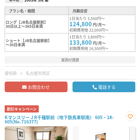
プラン名・期間
月額目安
1日当たり 3,500円～
ロング【JR名古屋駅前】
124,800
円/月～
30日以上～365日未満
初期費用他 22,000円～
1日当たり 3,800円～
ショート【JR名古屋駅前】
133,800
円/月～
～30日未満
初期費用他 16,500円～
家具付賃貸
愛知県
名古屋市西区
お問合わせ
電話する
割引キャンペーン
KマンスリーＪR千種駅前（地下鉄馬車駅南） 605・1K-
605(No.716377)
お気
に入
り登
録