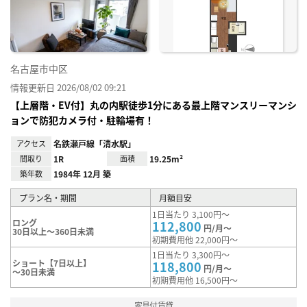
録
名古屋市中区
情報更新日 2026/08/02 09:21
【上層階・EV付】丸の内駅徒歩1分にある最上階マンスリーマンシ
ョンで防犯カメラ付・駐輪場有！
アクセス
名鉄瀬戸線「清水駅」
間取り
1R
面積
19.25m²
築年数
1984年 12月 築
プラン名・期間
月額目安
1日当たり 3,100円～
ロング
112,800
円/月～
30日以上～360日未満
初期費用他 22,000円～
1日当たり 3,300円～
ショート【7日以上】
118,800
円/月～
～30日未満
初期費用他 16,500円～
家具付賃貸