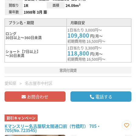
間取り
1R
面積
24.09m²
築年数
1998年 3月 築
プラン名・期間
月額目安
1日当たり 3,000円～
ロング
109,800
円/月～
30日以上～360日未満
初期費用他 16,500円～
1日当たり 3,300円～
ショート【7日以上】
118,800
円/月～
～30日未満
初期費用他 16,500円～
家具付賃貸
愛知県
名古屋市中村区
お問合わせ
電話する
割引キャンペーン
Kマンスリー名古屋駅太閤通口前（竹橋町） 705・
705(No.723545)
お気