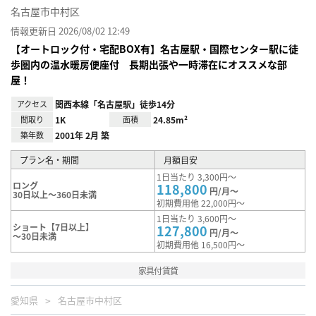
名古屋市中村区
情報更新日 2026/08/02 12:49
【オートロック付・宅配BOX有】名古屋駅・国際センター駅に徒
歩圏内の温水暖房便座付 長期出張や一時滞在にオススメな部
屋！
アクセス
関西本線「名古屋駅」徒歩14分
間取り
1K
面積
24.85m²
築年数
2001年 2月 築
プラン名・期間
月額目安
1日当たり 3,300円～
ロング
118,800
円/月～
30日以上～360日未満
初期費用他 22,000円～
1日当たり 3,600円～
ショート【7日以上】
127,800
円/月～
～30日未満
初期費用他 16,500円～
家具付賃貸
愛知県
名古屋市中村区