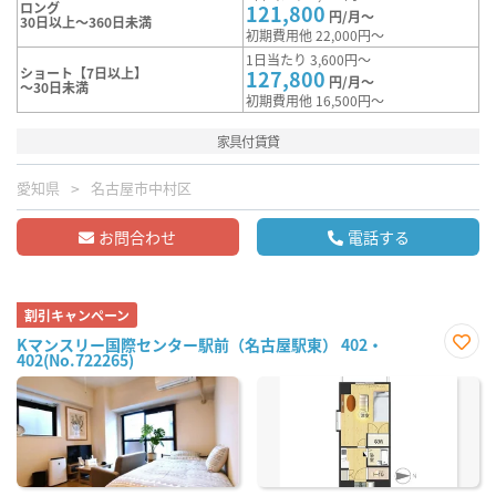
ロング
121,800
円/月～
30日以上～360日未満
初期費用他 22,000円～
1日当たり 3,600円～
ショート【7日以上】
127,800
円/月～
～30日未満
初期費用他 16,500円～
家具付賃貸
愛知県
名古屋市中村区
お問合わせ
電話する
割引キャンペーン
Kマンスリー国際センター駅前（名古屋駅東） 402・
402(No.722265)
お気
に入
り登
録