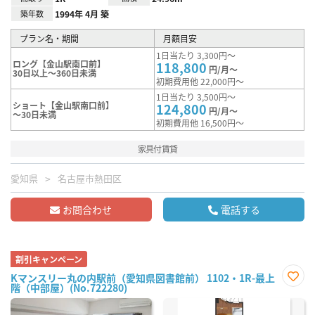
築年数
1994年 4月 築
プラン名・期間
月額目安
1日当たり 3,300円～
ロング【金山駅南口前】
118,800
円/月～
30日以上～360日未満
初期費用他 22,000円～
1日当たり 3,500円～
ショート【金山駅南口前】
124,800
円/月～
～30日未満
初期費用他 16,500円～
家具付賃貸
愛知県
名古屋市熱田区
お問合わせ
電話する
割引キャンペーン
Kマンスリー丸の内駅前（愛知県図書館前） 1102・1R-最上
階（中部屋）(No.722280)
お気
に入
り登