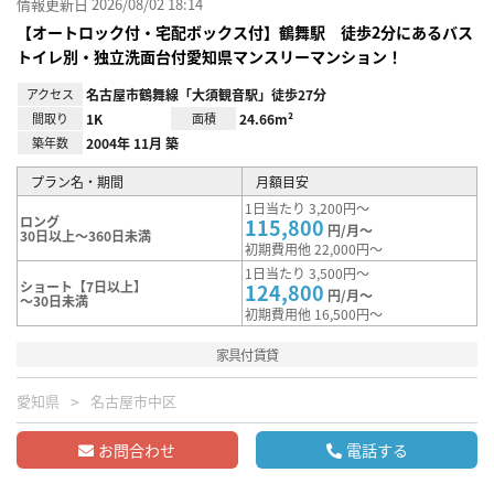
情報更新日 2026/08/02 18:14
【オートロック付・宅配ボックス付】鶴舞駅 徒歩2分にあるバス
トイレ別・独立洗面台付愛知県マンスリーマンション！
アクセス
名古屋市鶴舞線「大須観音駅」徒歩27分
間取り
1K
面積
24.66m²
築年数
2004年 11月 築
プラン名・期間
月額目安
1日当たり 3,200円～
ロング
115,800
円/月～
30日以上～360日未満
初期費用他 22,000円～
1日当たり 3,500円～
ショート【7日以上】
124,800
円/月～
～30日未満
初期費用他 16,500円～
家具付賃貸
愛知県
名古屋市中区
お問合わせ
電話する