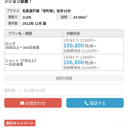
ンション部屋！
アクセス
名鉄瀬戸線「栄町駅」徒歩19分
間取り
1LDK
面積
24.06m²
築年数
2012年 12月 築
プラン名・期間
月額目安
1日当たり 2,700円～
ロング
100,800
円/月～
30日以上～360日未満
初期費用他 16,500円～
1日当たり 2,900円～
ショート【7日以上】
106,800
円/月～
～30日未満
初期費用他 16,500円～
家具付賃貸
愛知県
名古屋市中区
お問合わせ
電話する
割引キャンペーン