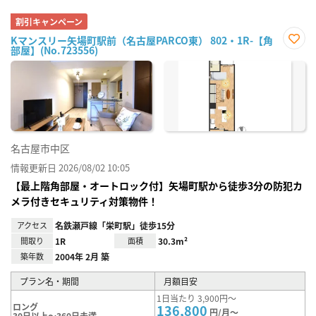
割引キャンペーン
Kマンスリー矢場町駅前（名古屋PARCO東） 802・1R-【角
部屋】(No.723556)
お気
に入
り登
録
名古屋市中区
情報更新日 2026/08/02 10:05
【最上階角部屋・オートロック付】矢場町駅から徒歩3分の防犯カ
メラ付きセキュリティ対策物件！
アクセス
名鉄瀬戸線「栄町駅」徒歩15分
間取り
1R
面積
30.3m²
築年数
2004年 2月 築
プラン名・期間
月額目安
1日当たり 3,900円～
ロング
136,800
円/月～
30日以上～360日未満