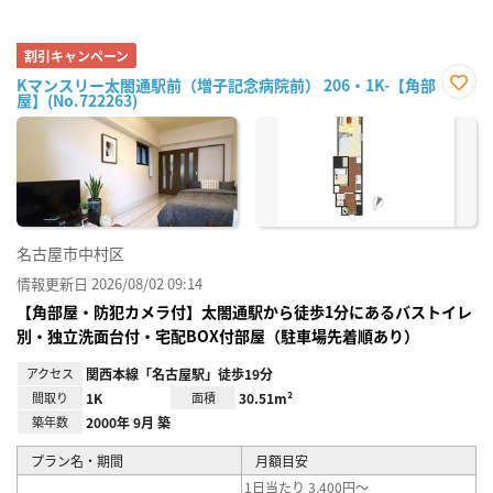
割引キャンペーン
Kマンスリー太閤通駅前（増子記念病院前） 206・1K-【角部
屋】(No.722263)
お気
に入
り登
録
名古屋市中村区
情報更新日 2026/08/02 09:14
【角部屋・防犯カメラ付】太閤通駅から徒歩1分にあるバストイレ
別・独立洗面台付・宅配BOX付部屋（駐車場先着順あり）
アクセス
関西本線「名古屋駅」徒歩19分
間取り
1K
面積
30.51m²
築年数
2000年 9月 築
プラン名・期間
月額目安
1日当たり 3,400円～