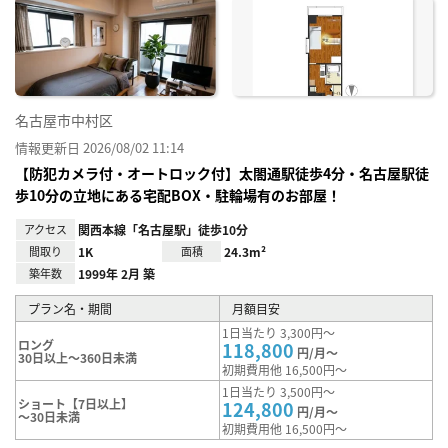
に入
り登
録
名古屋市中村区
情報更新日 2026/08/02 11:14
【防犯カメラ付・オートロック付】太閤通駅徒歩4分・名古屋駅徒
歩10分の立地にある宅配BOX・駐輪場有のお部屋！
アクセス
関西本線「名古屋駅」徒歩10分
間取り
1K
面積
24.3m²
築年数
1999年 2月 築
プラン名・期間
月額目安
1日当たり 3,300円～
ロング
118,800
円/月～
30日以上～360日未満
初期費用他 16,500円～
1日当たり 3,500円～
ショート【7日以上】
124,800
円/月～
～30日未満
初期費用他 16,500円～