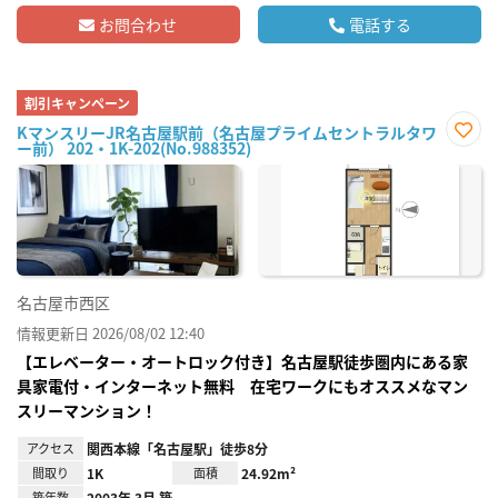
お問合わせ
電話する
割引キャンペーン
KマンスリーJR名古屋駅前（名古屋プライムセントラルタワ
ー前） 202・1K-202(No.988352)
お気
に入
り登
録
名古屋市西区
情報更新日 2026/08/02 12:40
【エレベーター・オートロック付き】名古屋駅徒歩圏内にある家
具家電付・インターネット無料 在宅ワークにもオススメなマン
スリーマンション！
アクセス
関西本線「名古屋駅」徒歩8分
間取り
1K
面積
24.92m²
築年数
2003年 3月 築