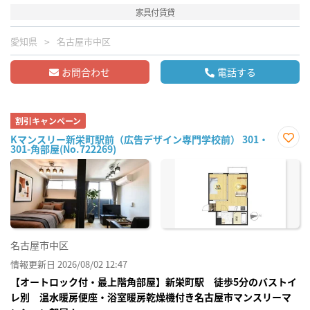
家具付賃貸
愛知県
名古屋市中区
お問合わせ
電話する
割引キャンペーン
Kマンスリー新栄町駅前（広告デザイン専門学校前） 301・
301-角部屋(No.722269)
お気
に入
り登
録
名古屋市中区
情報更新日 2026/08/02 12:47
【オートロック付・最上階角部屋】新栄町駅 徒歩5分のバストイ
レ別 温水暖房便座・浴室暖房乾燥機付き名古屋市マンスリーマ