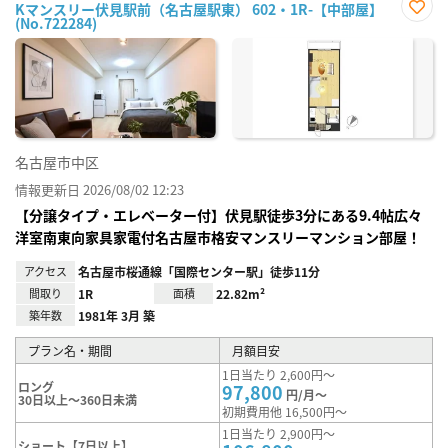
Kマンスリー伏見駅前（名古屋駅東） 602・1R-【中部屋】
(No.722284)
お気
に入
り登
録
名古屋市中区
情報更新日 2026/08/02 12:23
【分譲タイプ・エレベーター付】伏見駅徒歩3分にある9.4帖広々
洋室南東向家具家電付名古屋市格安マンスリーマンション部屋！
アクセス
名古屋市桜通線「国際センター駅」徒歩11分
間取り
1R
面積
22.82m²
築年数
1981年 3月 築
プラン名・期間
月額目安
1日当たり 2,600円～
ロング
97,800
円/月～
30日以上～360日未満
初期費用他 16,500円～
1日当たり 2,900円～
ショート【7日以上】