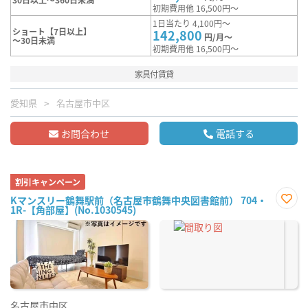
初期費用他 16,500円～
1日当たり 4,100円～
ショート【7日以上】
142,800
円/月～
～30日未満
初期費用他 16,500円～
家具付賃貸
愛知県
名古屋市中区
お問合わせ
電話する
割引キャンペーン
Kマンスリー鶴舞駅前（名古屋市鶴舞中央図書館前） 704・
1R-【角部屋】(No.1030545)
お気
に入
り登
録
名古屋市中区