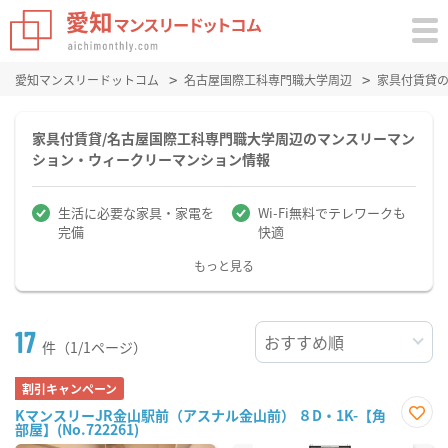
愛知マンスリードットコム
名古屋国際工科専門職大学周辺
家具付賃貸
家具付賃貸/名古屋国際工科専門職大学周辺のマンスリーマン
ション・ウィークリーマンション情報
生活に必要な家具・家電を
Wi-Fi無料でテレワークも
完備
快適
もっと見る
17
件（1/1ページ）
割引キャンペーン
KマンスリーJR金山駅前（アスナル金山前） ８D・1K-【角
部屋】(No.722261)
お気