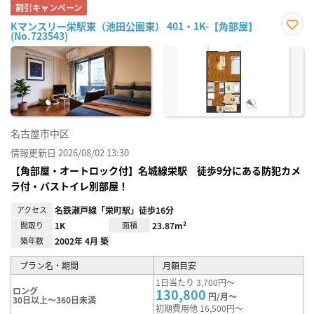
割引キャンペーン
Kマンスリー栄駅東（池田公園東） 401・1K-【角部屋】
(No.723543)
お気
に入
り登
録
名古屋市中区
情報更新日 2026/08/02 13:30
【角部屋・オートロック付】名城線栄駅 徒歩9分にある防犯カメ
ラ付・バストイレ別部屋！
アクセス
名鉄瀬戸線「栄町駅」徒歩16分
間取り
1K
面積
23.87m²
築年数
2002年 4月 築
プラン名・期間
月額目安
1日当たり 3,700円～
ロング
130,800
円/月～
30日以上～360日未満
初期費用他 16,500円～