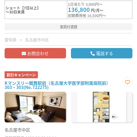
1日当たり 3,900円～
ショート【7日以上】
136,800
円/月～
～30日未満
初期費用他 16,500円～
家具付賃貸
愛知県
名古屋市中区
お問合わせ
電話する
割引キャンペーン
Kマンスリー鶴舞駅前（名古屋大学医学部附属病院前）
303・303(No.722275)
お気
に入
り登
録
名古屋市中区