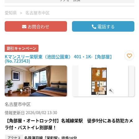
愛知県
名古屋市中区
お問合わせ
電話する
割引キャンペーン
Kマンスリー栄駅東（池田公園東） 401・1K-【角部屋】
(No.723543)
お気
に入
り登
録
名古屋市中区
情報更新日 2026/08/02 13:30
【角部屋・オートロック付】名城線栄駅 徒歩9分にある防犯カメ
ラ付・バストイレ別部屋！
アクセス
名鉄瀬戸線「栄町駅」徒歩16分