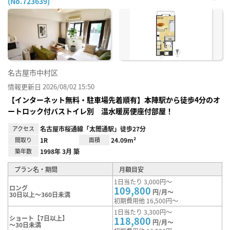
(No.723639)
お気
に入
り登
録
名古屋市中村区
情報更新日 2026/08/02 15:50
【インターネット無料・駐車場先着順有】本陣駅から徒歩4分のオ
ートロック付バストイレ別 温水暖房便座付部屋！
アクセス
名古屋市桜通線「太閤通駅」徒歩27分
間取り
1R
面積
24.09m²
築年数
1998年 3月 築
プラン名・期間
月額目安
1日当たり 3,000円～
ロング
109,800
円/月～
30日以上～360日未満
初期費用他 16,500円～
1日当たり 3,300円～
ショート【7日以上】
118,800
円/月～
～30日未満