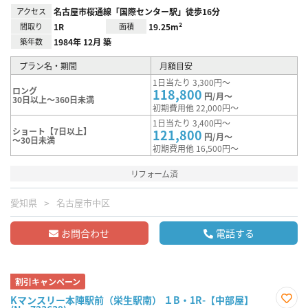
アクセス
名古屋市桜通線「国際センター駅」徒歩16分
間取り
1R
面積
19.25m²
築年数
1984年 12月 築
プラン名・期間
月額目安
1日当たり 3,300円～
ロング
118,800
円/月～
30日以上～360日未満
初期費用他 22,000円～
1日当たり 3,400円～
ショート【7日以上】
121,800
円/月～
～30日未満
初期費用他 16,500円～
リフォーム済
愛知県
名古屋市中区
お問合わせ
電話する
割引キャンペーン
Kマンスリー本陣駅前（栄生駅南） １B・1R-【中部屋】