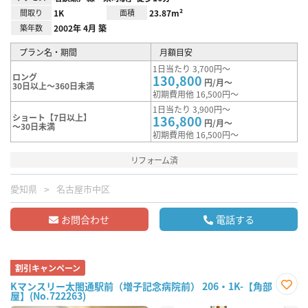
間取り
1K
面積
23.87m²
築年数
2002年 4月 築
プラン名・期間
月額目安
1日当たり 3,700円～
ロング
130,800
円/月～
30日以上～360日未満
初期費用他 16,500円～
1日当たり 3,900円～
ショート【7日以上】
136,800
円/月～
～30日未満
初期費用他 16,500円～
リフォーム済
愛知県
名古屋市中区
お問合わせ
電話する
割引キャンペーン
Kマンスリー太閤通駅前（増子記念病院前） 206・1K-【角部
屋】(No.722263)
お気