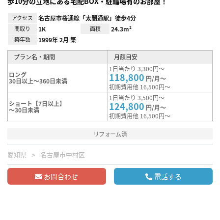
歩10分の立地にある宅配BOX・駐輪場有のお部屋！
アクセス
名古屋市桜通線「太閤通駅」徒歩4分
間取り
1K
面積
24.3m²
築年数
1999年 2月 築
プラン名・期間
月額目安
1日当たり 3,300円～
ロング
118,800
円/月～
30日以上～360日未満
初期費用他 16,500円～
1日当たり 3,500円～
ショート【7日以上】
124,800
円/月～
～30日未満
初期費用他 16,500円～
リフォーム済
愛知県
名古屋市中村区
お問合わせ
電話する