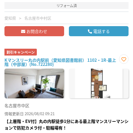
リフォーム済
愛知県
名古屋市中村区
お問合わせ
電話する
割引キャンペーン
Kマンスリー丸の内駅前（愛知県図書館前） 1102・1R-最上
階（中部屋）(No.722280)
お気
に入
り登
録
名古屋市中区
情報更新日 2026/08/02 09:21
【上層階・EV付】丸の内駅徒歩1分にある最上階マンスリーマンシ
ョンで防犯カメラ付・駐輪場有！