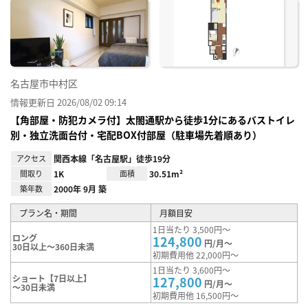
に入
り登
録
名古屋市中村区
情報更新日 2026/08/02 09:14
【角部屋・防犯カメラ付】太閤通駅から徒歩1分にあるバストイレ
別・独立洗面台付・宅配BOX付部屋（駐車場先着順あり）
アクセス
関西本線「名古屋駅」徒歩19分
間取り
1K
面積
30.51m²
築年数
2000年 9月 築
プラン名・期間
月額目安
1日当たり 3,500円～
ロング
124,800
円/月～
30日以上～360日未満
初期費用他 22,000円～
1日当たり 3,600円～
ショート【7日以上】
127,800
円/月～
～30日未満
初期費用他 16,500円～