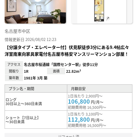
録
名古屋市中区
情報更新日 2026/08/02 12:23
【分譲タイプ・エレベーター付】伏見駅徒歩3分にある9.4帖広々
洋室南東向家具家電付名古屋市格安マンスリーマンション部屋！
アクセス
名古屋市桜通線「国際センター駅」徒歩11分
間取り
1R
面積
22.82m²
築年数
1981年 3月 築
プラン名・期間
月額目安
1日当たり 2,900円～
ロング
106,800
円/月～
30日以上～360日未満
初期費用他 16,500円～
1日当たり 3,100円～
ショート【7日以上】
112,800
円/月～
～30日未満
初期費用他 16,500円～
リフォーム済