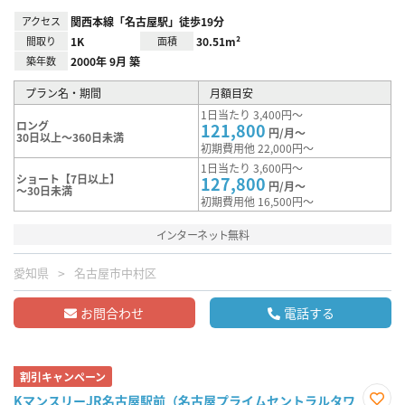
アクセス
関西本線「名古屋駅」徒歩19分
間取り
1K
面積
30.51m²
築年数
2000年 9月 築
プラン名・期間
月額目安
1日当たり 3,400円～
ロング
121,800
円/月～
30日以上～360日未満
初期費用他 22,000円～
1日当たり 3,600円～
ショート【7日以上】
127,800
円/月～
～30日未満
初期費用他 16,500円～
インターネット無料
愛知県
名古屋市中村区
お問合わせ
電話する
割引キャンペーン
KマンスリーJR名古屋駅前（名古屋プライムセントラルタワ