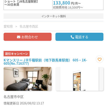
ショート【JR名古屋駅前】
133,800
円/月～
～30日未満
初期費用他 16,500円～
インターネット無料
愛知県
名古屋市西区
お問合わせ
電話する
割引キャンペーン
KマンスリーＪR千種駅前（地下鉄馬車駅南） 605・1K-
605(No.716377)
お気
に入
り登
録
名古屋市中区
情報更新日 2026/08/02 13:17