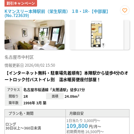
割引キャンペーン
Kマンスリー本陣駅前（栄生駅南） １B・1R-【中部屋】
(No.723639)
お気
に入
り登
録
名古屋市中村区
情報更新日 2026/08/02 15:50
【インターネット無料・駐車場先着順有】本陣駅から徒歩4分のオ
ートロック付バストイレ別 温水暖房便座付部屋！
アクセス
名古屋市桜通線「太閤通駅」徒歩27分
間取り
1R
面積
24.09m²
築年数
1998年 3月 築
プラン名・期間
月額目安
1日当たり 3,000円～
ロング
109,800
円/月～
30日以上～360日未満
初期費用他 16,500円～