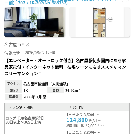
ー前） 202・1K-202(No.988352)
お気
に入
り登
録
名古屋市西区
情報更新日 2026/08/02 12:40
【エレベーター・オートロック付き】名古屋駅徒歩圏内にある家
具家電付・インターネット無料 在宅ワークにもオススメなマン
スリーマンション！
アクセス
名古屋市桜通線「太閤通駅」
間取り
1K
面積
24.92m²
築年数
2003年 3月 築
プラン名・期間
月額目安
1日当たり 3,500円～
ロング【JR名古屋駅前】
124,800
円/月～
30日以上～365日未満
初期費用他 22,000円～
1日当たり 3,800円～