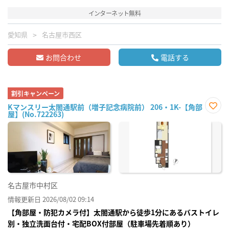
インターネット無料
愛知県
名古屋市西区
お問合わせ
電話する
割引キャンペーン
Kマンスリー太閤通駅前（増子記念病院前） 206・1K-【角部
屋】(No.722263)
お気
に入
り登
録
名古屋市中村区
情報更新日 2026/08/02 09:14
【角部屋・防犯カメラ付】太閤通駅から徒歩1分にあるバストイレ
別・独立洗面台付・宅配BOX付部屋（駐車場先着順あり）