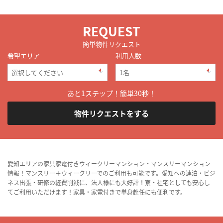
REQUEST
簡単物件リクエスト
希望エリア
利用人数
あと1ステップ！簡単30秒！
物件リクエストをする
愛知エリアの家具家電付きウィークリーマンション・マンスリーマンション
情報！マンスリー＋ウィークリーでのご利用も可能です。愛知への連泊・ビジ
ネス出張・研修の経費削減に、法人様にも大好評！寮・社宅としても安心し
てご利用いただけます！家具・家電付きで単身赴任にも便利です。