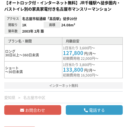
【オートロック付・インターネット無料】JR千種駅へ徒歩圏内・
バストイレ別の家具家電付き名古屋市マンスリーマンション
アクセス
名古屋市桜通線「高岳駅」徒歩20分
間取り
1K
面積
24.08m²
築年数
2003年 2月 築
プラン名・期間
月額目安
1日当たり 3,600円～
ロング
127,800
円/月～
30日以上～360日未満
初期費用他 22,000円～
1日当たり 3,800円～
ショート
133,800
円/月～
～30日未満
初期費用他 16,500円～
インターネット無料
愛知県
名古屋市中区
お問合わせ
電話する