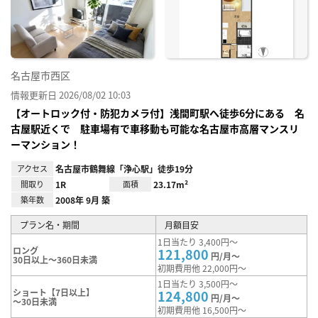
に入
り登
録
名古屋市西区
情報更新日 2026/08/02 10:03
【オートロック付・防犯カメラ付】浅間町駅へ徒歩6分にある 名
古屋駅近くで 駐車場有で車移動も可能な名古屋市高層マンスリ
ーマンション！
アクセス
名古屋市鶴舞線「浄心駅」徒歩19分
間取り
1R
面積
23.17m²
築年数
2008年 9月 築
プラン名・期間
月額目安
1日当たり 3,400円～
ロング
121,800
円/月～
30日以上～360日未満
初期費用他 22,000円～
1日当たり 3,500円～
ショート【7日以上】
124,800
円/月～
～30日未満
初期費用他 16,500円～