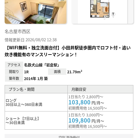
録
名古屋市西区
情報更新日 2026/08/02 12:38
【WIFI無料・独立洗面台付】小田井駅徒歩圏内でロフト付・追い
炊き機能有のマンスリーマンション！
アクセス
名鉄犬山線「岩倉駅」
間取り
1R
面積
21.79m²
築年数
2014年 1月 築
プラン名・期間
月額目安
1日当たり 2,800円～
ロング
103,800
円/月～
30日以上～360日未満
初期費用他 16,500円～
1日当たり 3,000円～
ショート【7日以上】
109,800
円/月～
～30日未満
初期費用他 16,500円～
空気清浄機付