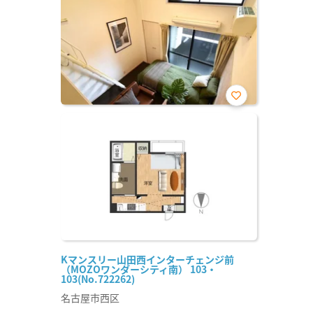
お気
に入
り登
録
Kマンスリー山田西インターチェンジ前
（MOZOワンダーシティ南） 103・
103(No.722262)
名古屋市西区