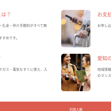
とは？
お支
・礼金・仲介手数料がすべて無
お申し
すすめです。
て
愛知
やガス・電気もすぐに使え、入
地域情
のマン
利用人数