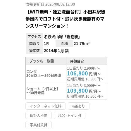
情報更新日 2026/08/02 12:38
【WIFI無料・独立洗面台付】小田井駅徒
歩圏内でロフト付・追い炊き機能有のマ
ンスリーマンション！
名鉄犬山線「岩倉駅」
アクセス
1R
21.79m²
間取り
面積
2014年 1月 築
築年数
プラン名・期間
月額目安
1日当たり 2,900円～
ロング
106,800
円/月～
30日以上～360日未満
初期費用他 16,500円～
1日当たり 3,000円～
ショート【7日以上】
109,800
円/月～
～30日未満
初期費用他 16,500円～
インターネット無料
wifiあり
保証人不要
風呂･トイレ別
家具付賃貸