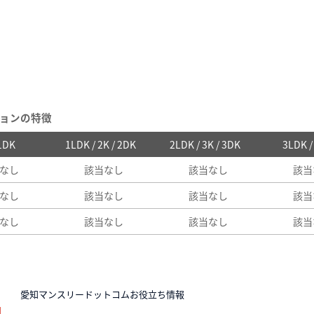
ョンの特徴
 1DK
1LDK / 2K / 2DK
2LDK / 3K / 3DK
3LDK 
なし
該当なし
該当なし
該当
なし
該当なし
該当なし
該当
なし
該当なし
該当なし
該当
N
愛知マンスリードットコムお役立ち情報