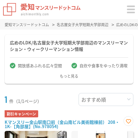
愛知マンスリードットコム
名古屋女子大学短期大学部周辺
広めのLDK
広めのLDK/名古屋女子大学短期大学部周辺のマンスリーマン
ション・ウィークリーマンション情報
開放感あふれる広々空間
自炊や食事をゆったり満喫
もっと見る
1
件（1/1ページ）
割引キャンペーン
Kマンスリー金山駅南口前（金山南ビル美術館棟前） 208・
1K-【角部屋】(No.978054)
お気
に入
り登