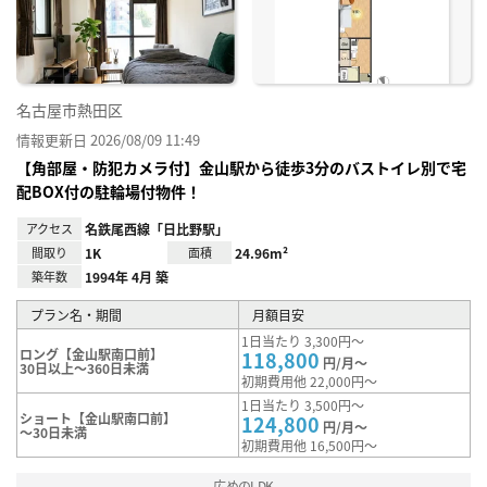
録
名古屋市熱田区
情報更新日 2026/08/09 11:49
【角部屋・防犯カメラ付】金山駅から徒歩3分のバストイレ別で宅
配BOX付の駐輪場付物件！
アクセス
名鉄尾西線「日比野駅」
間取り
1K
面積
24.96m²
築年数
1994年 4月 築
プラン名・期間
月額目安
1日当たり 3,300円～
ロング【金山駅南口前】
118,800
円/月～
30日以上～360日未満
初期費用他 22,000円～
1日当たり 3,500円～
ショート【金山駅南口前】
124,800
円/月～
～30日未満
初期費用他 16,500円～
広めのLDK