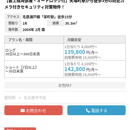
【最上階角部屋・オートロック付】矢場町駅から徒歩3分の防犯カ
メラ付きセキュリティ対策物件！
アクセス
名鉄瀬戸線「栄町駅」徒歩15分
間取り
1R
面積
30.3m²
築年数
2004年 2月 築
プラン名・期間
月額目安
1日当たり 4,000円～
ロング
139,800
円/月～
30日以上～360日未満
初期費用他 16,500円～
1日当たり 4,100円～
ショート【7日以上】
142,800
円/月～
～30日未満
初期費用他 16,500円～
女性向け
愛知県
名古屋市中区
お問合わせ
電話する