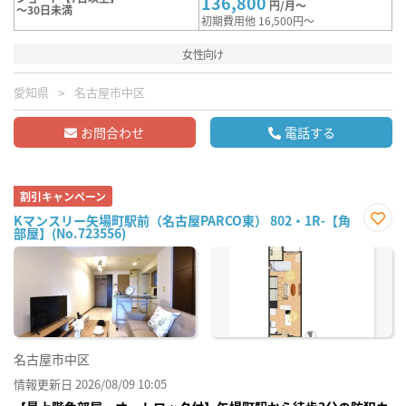
136,800
円/月～
～30日未満
初期費用他 16,500円～
女性向け
愛知県
名古屋市中区
お問合わせ
電話する
割引キャンペーン
Kマンスリー矢場町駅前（名古屋PARCO東） 802・1R-【角
部屋】(No.723556)
お気
に入
り登
録
名古屋市中区
情報更新日 2026/08/09 10:05