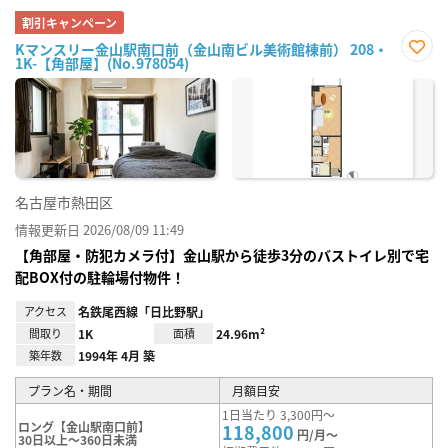
割引キャンペーン
Kマンスリー金山駅南口前（金山南ビル美術館棟前） 208・
1K-【角部屋】(No.978054)
お気
に入
り登
録
名古屋市熱田区
情報更新日 2026/08/09 11:49
【角部屋・防犯カメラ付】金山駅から徒歩3分のバストイレ別で宅
配BOX付の駐輪場付物件！
アクセス
名鉄尾西線「日比野駅」
間取り
1K
面積
24.96m²
築年数
1994年 4月 築
プラン名・期間
月額目安
1日当たり 3,300円～
ロング【金山駅南口前】
118,800
円/月～
30日以上～360日未満