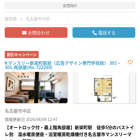
女性向け
愛知県
名古屋市中区
お問合わせ
電話する
割引キャンペーン
Kマンスリー新栄町駅前（広告デザイン専門学校前） 301・
301-角部屋(No.722269)
お気
に入
り登
録
名古屋市中区
情報更新日 2026/08/09 12:47
【オートロック付・最上階角部屋】新栄町駅 徒歩5分のバストイ
レ別 温水暖房便座・浴室暖房乾燥機付き名古屋市マンスリーマ