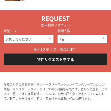
REQUEST
簡単物件リクエスト
希望エリア
利用人数
あと1ステップ！簡単30秒！
物件リクエストをする
愛知エリアの家具家電付きウィークリーマンション・マンスリーマンション
情報！マンスリー＋ウィークリーでのご利用も可能です。愛知への連泊・ビジ
ネス出張・研修の経費削減に、法人様にも大好評！寮・社宅としても安心し
てご利用いただけます！家具・家電付きで単身赴任にも便利です。