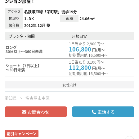
ンション部屋！
アクセス
名鉄瀬戸線「栄町駅」徒歩19分
間取り
1LDK
面積
24.06m²
築年数
2012年 12月 築
プラン名・期間
月額目安
1日当たり 2,900円～
ロング
106,800
円/月～
30日以上～360日未満
初期費用他 16,500円～
1日当たり 3,100円～
ショート【7日以上】
112,800
円/月～
～30日未満
初期費用他 16,500円～
女性向け
愛知県
名古屋市中区
お問合わせ
電話する
割引キャンペーン