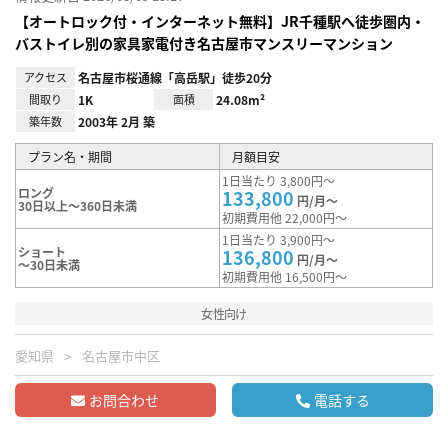
【オートロック付・インターネット無料】JR千種駅へ徒歩圏内・
バストイレ別の家具家電付き名古屋市マンスリーマンション
アクセス
名古屋市桜通線「高岳駅」徒歩20分
間取り
1K
面積
24.08m²
築年数
2003年 2月 築
プラン名・期間
月額目安
1日当たり 3,800円～
ロング
133,800
円/月～
30日以上～360日未満
初期費用他 22,000円～
1日当たり 3,900円～
ショート
136,800
円/月～
～30日未満
初期費用他 16,500円～
女性向け
愛知県
名古屋市中区
お問合わせ
電話する