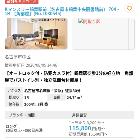
割引キャンペーン
Kマンスリー鶴舞駅前（名古屋市鶴舞中央図書館前） 704・
1R-【角部屋】(No.1030545)
お気
に入
り登
録
名古屋市中区
情報更新日 2026/08/09 14:46
【オートロック付・防犯カメラ付】鶴舞駅徒歩1分の好立地 角部
屋でバストイレ別・独立洗面台付部屋！
アクセス
名古屋市名城線「栄駅」徒歩30分
間取り
1R
面積
24.74m²
築年数
2004年 3月 築
プラン名・期間
月額目安
1日当たり 3,200円～
ロング
115,800
円/月～
30日以上～360日未満
初期費用他 16,500円～