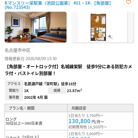
Kマンスリー栄駅東（池田公園東） 401・1K-【角部屋】
(No.723543)
お気
に入
り登
録
名古屋市中区
情報更新日 2026/08/09 13:30
【角部屋・オートロック付】名城線栄駅 徒歩9分にある防犯カメ
ラ付・バストイレ別部屋！
アクセス
名鉄瀬戸線「栄町駅」徒歩16分
間取り
1K
面積
23.87m²
築年数
2002年 4月 築
プラン名・期間
月額目安
1日当たり 3,700円～
ロング
130,800
円/月～
30日以上～360日未満
初期費用他 16,500円～
1日当たり 3,900円～
ショート【7日以上】