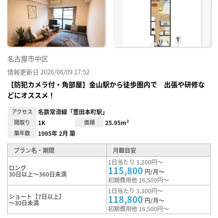
に入
り登
録
名古屋市中区
情報更新日 2026/08/09 17:52
【防犯カメラ付・角部屋】金山駅から徒歩圏内で 出張や研修な
どにオススメ！
アクセス
名鉄常滑線「豊田本町駅」
間取り
1K
面積
25.95m²
築年数
1995年 2月 築
プラン名・期間
月額目安
1日当たり 3,200円～
ロング
115,800
円/月～
30日以上～360日未満
初期費用他 16,500円～
1日当たり 3,300円～
ショート【7日以上】
118,800
円/月～
～30日未満
初期費用他 16,500円～