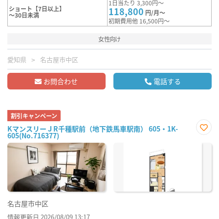
1日当たり 3,300円～
ショート【7日以上】
118,800
円/月～
～30日未満
初期費用他 16,500円～
女性向け
愛知県
名古屋市中区
お問合わせ
電話する
割引キャンペーン
KマンスリーＪR千種駅前（地下鉄馬車駅南） 605・1K-
605(No.716377)
お気
に入
り登
録
名古屋市中区
情報更新日 2026/08/09 13:17