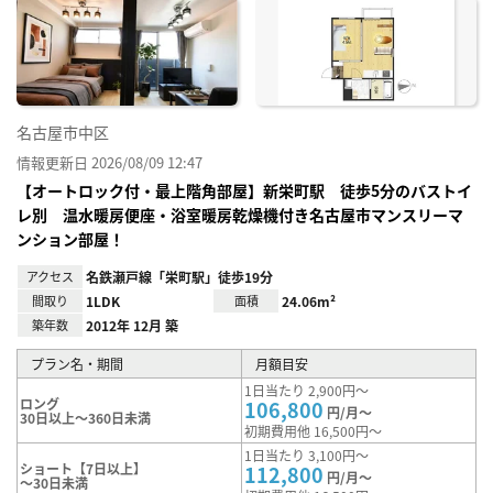
に入
り登
録
名古屋市中区
情報更新日 2026/08/09 12:47
【オートロック付・最上階角部屋】新栄町駅 徒歩5分のバストイ
レ別 温水暖房便座・浴室暖房乾燥機付き名古屋市マンスリーマ
ンション部屋！
アクセス
名鉄瀬戸線「栄町駅」徒歩19分
間取り
1LDK
面積
24.06m²
築年数
2012年 12月 築
プラン名・期間
月額目安
1日当たり 2,900円～
ロング
106,800
円/月～
30日以上～360日未満
初期費用他 16,500円～
1日当たり 3,100円～
ショート【7日以上】
112,800
円/月～
～30日未満