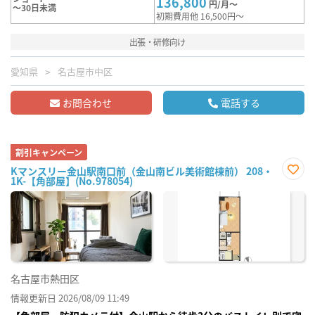
136,800
円/月～
～30日未満
初期費用他 16,500円～
出張・研修向け
愛知県
名古屋市中区
お問合わせ
電話する
割引キャンペーン
Kマンスリー金山駅南口前（金山南ビル美術館棟前） 208・
1K-【角部屋】(No.978054)
お気
に入
り登
録
名古屋市熱田区
情報更新日 2026/08/09 11:49