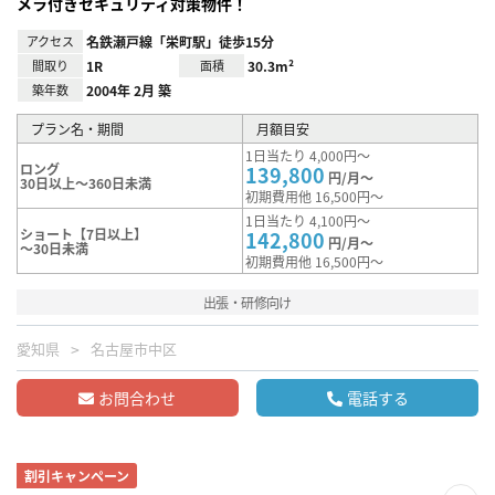
メラ付きセキュリティ対策物件！
アクセス
名鉄瀬戸線「栄町駅」徒歩15分
間取り
1R
面積
30.3m²
築年数
2004年 2月 築
プラン名・期間
月額目安
1日当たり 4,000円～
ロング
139,800
円/月～
30日以上～360日未満
初期費用他 16,500円～
1日当たり 4,100円～
ショート【7日以上】
142,800
円/月～
～30日未満
初期費用他 16,500円～
出張・研修向け
愛知県
名古屋市中区
お問合わせ
電話する
割引キャンペーン