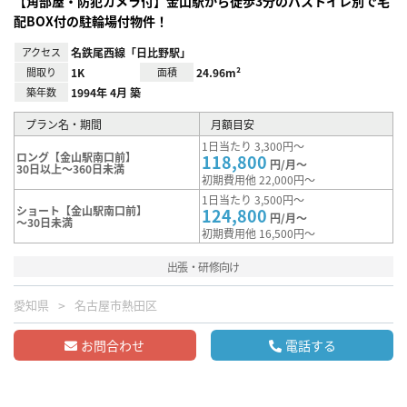
【角部屋・防犯カメラ付】金山駅から徒歩3分のバストイレ別で宅
配BOX付の駐輪場付物件！
アクセス
名鉄尾西線「日比野駅」
間取り
1K
面積
24.96m²
築年数
1994年 4月 築
プラン名・期間
月額目安
1日当たり 3,300円～
ロング【金山駅南口前】
118,800
円/月～
30日以上～360日未満
初期費用他 22,000円～
1日当たり 3,500円～
ショート【金山駅南口前】
124,800
円/月～
～30日未満
初期費用他 16,500円～
出張・研修向け
愛知県
名古屋市熱田区
お問合わせ
電話する