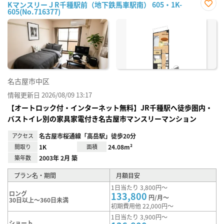
KマンスリーＪR千種駅前（地下鉄馬車駅南） 605・1K-
605(No.716377)
お気
に入
り登
録
名古屋市中区
情報更新日 2026/08/09 13:17
【オートロック付・インターネット無料】JR千種駅へ徒歩圏内・
バストイレ別の家具家電付き名古屋市マンスリーマンション
アクセス
名古屋市桜通線「高岳駅」徒歩20分
間取り
1K
面積
24.08m²
築年数
2003年 2月 築
プラン名・期間
月額目安
1日当たり 3,800円～
ロング
133,800
円/月～
30日以上～360日未満
初期費用他 22,000円～
1日当たり 3,900円～
ショート