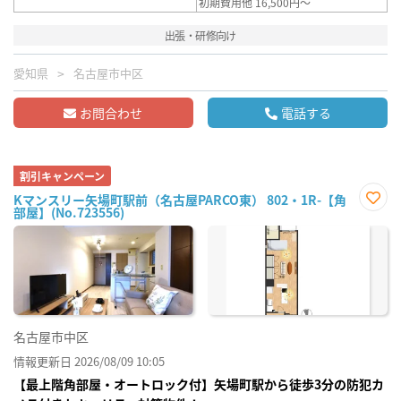
初期費用他 16,500円～
出張・研修向け
愛知県
名古屋市中区
お問合わせ
電話する
割引キャンペーン
Kマンスリー矢場町駅前（名古屋PARCO東） 802・1R-【角
部屋】(No.723556)
お気
に入
り登
録
名古屋市中区
情報更新日 2026/08/09 10:05
【最上階角部屋・オートロック付】矢場町駅から徒歩3分の防犯カ