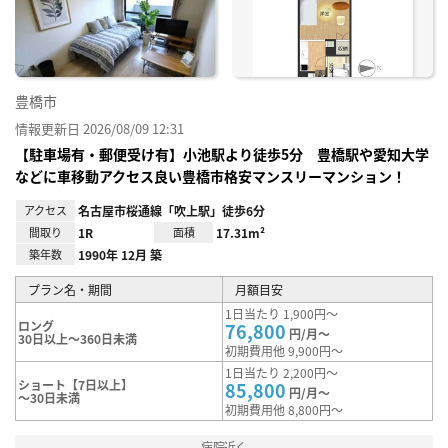
録
豊橋市
情報更新日 2026/08/09 12:31
【駐車場有・郵便受け有】小池駅より徒歩5分 豊橋駅や愛知大学
などに車移動アクセス良い豊橋市格安マンスリーマンション！
アクセス
名古屋市桜通線「吹上駅」徒歩6分
間取り
1R
面積
17.31m²
築年数
1990年 12月 築
プラン名・期間
月額目安
1日当たり 1,900円～
ロング
76,800
円/月～
30日以上～360日未満
初期費用他 9,900円～
1日当たり 2,200円～
ショート【7日以上】
85,800
円/月～
～30日未満
初期費用他 8,800円～
病院近く