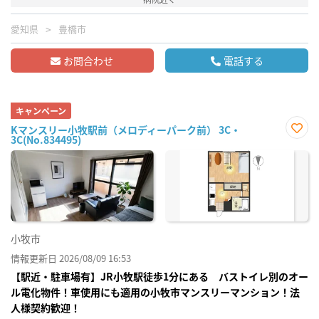
愛知県
豊橋市
お問合わせ
電話する
キャンペーン
Kマンスリー小牧駅前（メロディーパーク前） 3C・
3C(No.834495)
お気
に入
り登
録
小牧市
情報更新日 2026/08/09 16:53
【駅近・駐車場有】JR小牧駅徒歩1分にある バストイレ別のオー
ル電化物件！車使用にも適用の小牧市マンスリーマンション！法
人様契約歓迎！