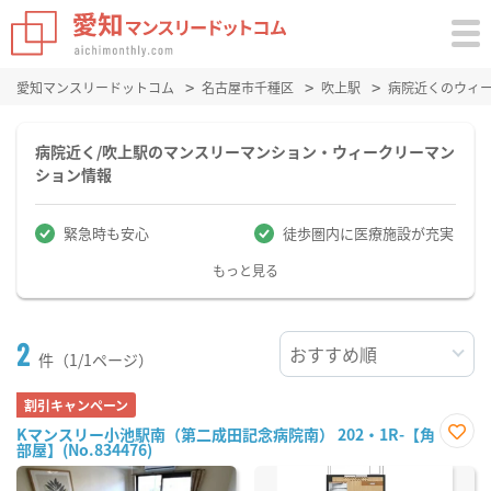
愛知マンスリードットコム
名古屋市千種区
吹上駅
病院近くのウィ
病院近く/吹上駅のマンスリーマンション・ウィークリーマン
ション情報
緊急時も安心
徒歩圏内に医療施設が充実
もっと見る
2
件（1/1ページ）
割引キャンペーン
Kマンスリー小池駅南（第二成田記念病院南） 202・1R-【角
部屋】(No.834476)
お気
に入
り登