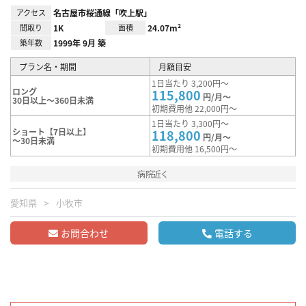
アクセス
名古屋市桜通線「吹上駅」
間取り
1K
面積
24.07m²
築年数
1999年 9月 築
プラン名・期間
月額目安
1日当たり 3,200円～
ロング
115,800
円/月～
30日以上～360日未満
初期費用他 22,000円～
1日当たり 3,300円～
ショート【7日以上】
118,800
円/月～
～30日未満
初期費用他 16,500円～
病院近く
愛知県
小牧市
お問合わせ
電話する