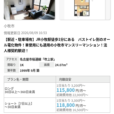
録
小牧市
情報更新日 2026/08/09 16:53
【駅近・駐車場有】JR小牧駅徒歩1分にある バストイレ別のオー
ル電化物件！車使用にも適用の小牧市マンスリーマンション！法
人様契約歓迎！
アクセス
名古屋市桜通線「吹上駅」
間取り
1K
面積
24.07m²
築年数
1999年 9月 築
プラン名・期間
月額目安
1日当たり 3,200円～
ロング
115,800
円/月～
30日以上～360日未満
初期費用他 22,000円～
1日当たり 3,300円～
ショート【7日以上】
118,800
円/月～
～30日未満
初期費用他 16,500円～