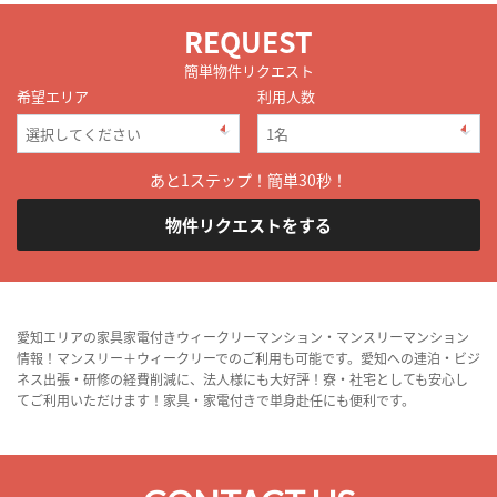
REQUEST
簡単物件リクエスト
希望エリア
利用人数
あと1ステップ！簡単30秒！
物件リクエストをする
愛知エリアの家具家電付きウィークリーマンション・マンスリーマンション
情報！マンスリー＋ウィークリーでのご利用も可能です。愛知への連泊・ビジ
ネス出張・研修の経費削減に、法人様にも大好評！寮・社宅としても安心し
てご利用いただけます！家具・家電付きで単身赴任にも便利です。