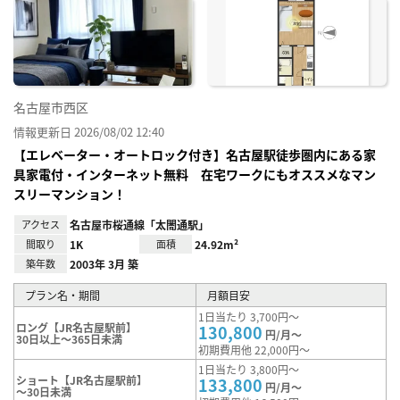
に入
り登
録
名古屋市西区
情報更新日 2026/08/02 12:40
【エレベーター・オートロック付き】名古屋駅徒歩圏内にある家
具家電付・インターネット無料 在宅ワークにもオススメなマン
スリーマンション！
アクセス
名古屋市桜通線「太閤通駅」
間取り
1K
面積
24.92m²
築年数
2003年 3月 築
プラン名・期間
月額目安
1日当たり 3,700円～
ロング【JR名古屋駅前】
130,800
円/月～
30日以上～365日未満
初期費用他 22,000円～
1日当たり 3,800円～
ショート【JR名古屋駅前】
133,800
円/月～
～30日未満