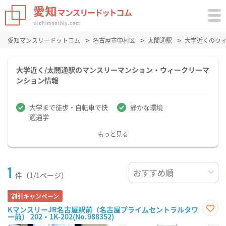
愛知マンスリードットコム
名古屋市中村区
太閤通駅
大学近くのウ
大学近く/太閤通駅のマンスリーマンション・ウィークリーマ
ンション情報
大学まで徒歩・自転車で快
静かな環境
適通学
もっと見る
1
件（1/1ページ）
割引キャンペーン
KマンスリーJR名古屋駅前（名古屋プライムセントラルタワ
ー前） 202・1K-202(No.988352)
お気