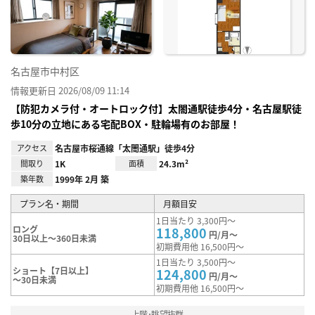
録
名古屋市中村区
情報更新日 2026/08/09 11:14
【防犯カメラ付・オートロック付】太閤通駅徒歩4分・名古屋駅徒
歩10分の立地にある宅配BOX・駐輪場有のお部屋！
アクセス
名古屋市桜通線「太閤通駅」徒歩4分
間取り
1K
面積
24.3m²
築年数
1999年 2月 築
プラン名・期間
月額目安
1日当たり 3,300円～
ロング
118,800
円/月～
30日以上～360日未満
初期費用他 16,500円～
1日当たり 3,500円～
ショート【7日以上】
124,800
円/月～
～30日未満
初期費用他 16,500円～
上階･眺望抜群