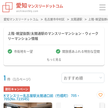
愛知マンスリードットコム
名古屋市中村区
太閤通駅
上階･眺望抜
上階･眺望抜群/太閤通駅のマンスリーマンション・ウィーク
リーマンション情報
市街地を一望
開放感あふれる特別な空間
もっと見る
1
件（1/1ページ）
割引キャンペーン
Kマンスリー名古屋駅太閤通口前（竹橋町） 705・
705(No.723545)
お気
に入
り登