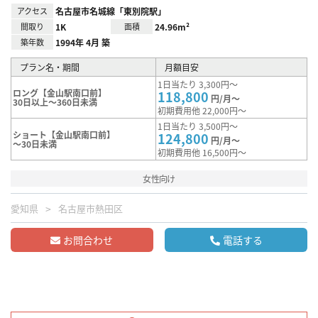
アクセス
名古屋市名城線「東別院駅」
間取り
1K
面積
24.96m²
築年数
1994年 4月 築
プラン名・期間
月額目安
1日当たり 3,300円～
ロング【金山駅南口前】
118,800
円/月～
30日以上～360日未満
初期費用他 22,000円～
1日当たり 3,500円～
ショート【金山駅南口前】
124,800
円/月～
～30日未満
初期費用他 16,500円～
女性向け
愛知県
名古屋市熱田区
お問合わせ
電話する