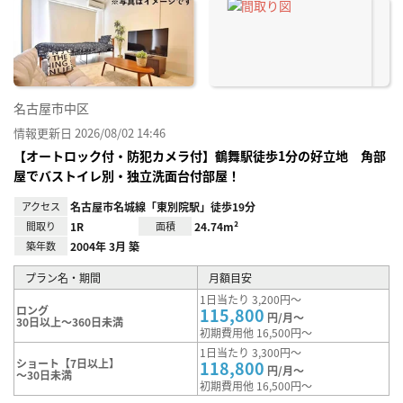
に入
り登
録
名古屋市中区
情報更新日 2026/08/02 14:46
【オートロック付・防犯カメラ付】鶴舞駅徒歩1分の好立地 角部
屋でバストイレ別・独立洗面台付部屋！
アクセス
名古屋市名城線「東別院駅」徒歩19分
間取り
1R
面積
24.74m²
築年数
2004年 3月 築
プラン名・期間
月額目安
1日当たり 3,200円～
ロング
115,800
円/月～
30日以上～360日未満
初期費用他 16,500円～
1日当たり 3,300円～
ショート【7日以上】
118,800
円/月～
～30日未満
初期費用他 16,500円～