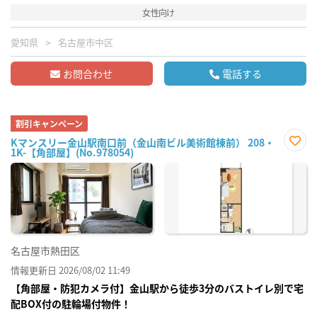
女性向け
愛知県
名古屋市中区
お問合わせ
電話する
割引キャンペーン
Kマンスリー金山駅南口前（金山南ビル美術館棟前） 208・
1K-【角部屋】(No.978054)
お気
に入
り登
録
名古屋市熱田区
情報更新日 2026/08/02 11:49
【角部屋・防犯カメラ付】金山駅から徒歩3分のバストイレ別で宅
配BOX付の駐輪場付物件！