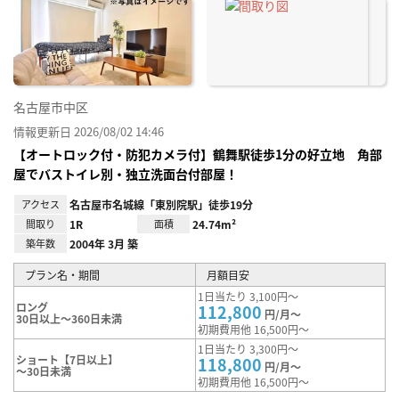
に入
り登
録
名古屋市中区
情報更新日 2026/08/02 14:46
【オートロック付・防犯カメラ付】鶴舞駅徒歩1分の好立地 角部
屋でバストイレ別・独立洗面台付部屋！
アクセス
名古屋市名城線「東別院駅」徒歩19分
間取り
1R
面積
24.74m²
築年数
2004年 3月 築
プラン名・期間
月額目安
1日当たり 3,100円～
ロング
112,800
円/月～
30日以上～360日未満
初期費用他 16,500円～
1日当たり 3,300円～
ショート【7日以上】
118,800
円/月～
～30日未満
初期費用他 16,500円～