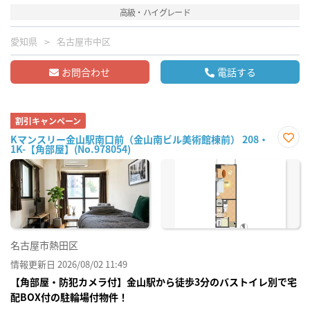
高級・ハイグレード
愛知県
名古屋市中区
お問合わせ
電話する
割引キャンペーン
Kマンスリー金山駅南口前（金山南ビル美術館棟前） 208・
1K-【角部屋】(No.978054)
お気
に入
り登
録
名古屋市熱田区
情報更新日 2026/08/02 11:49
【角部屋・防犯カメラ付】金山駅から徒歩3分のバストイレ別で宅
配BOX付の駐輪場付物件！