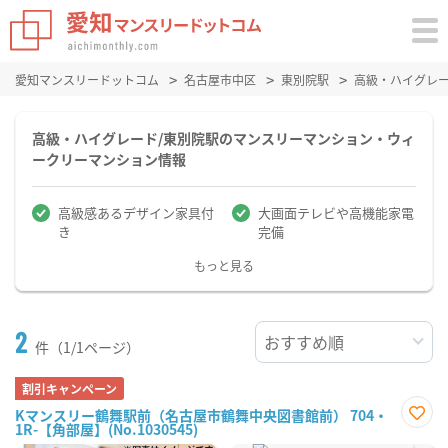
愛知マンスリードットコム
名古屋市中区
東別院駅
高級・ハイグレ
高級・ハイグレード/東別院駅のマンスリーマンション・ウィ
ークリーマンション情報
高級感あるデザイン家具付
大画面テレビや高機能家電
き
完備
もっと見る
2
件（1/1ページ）
割引キャンペーン
Kマンスリー鶴舞駅前（名古屋市鶴舞中央図書館前） 704・
1R-【角部屋】(No.1030545)
お気