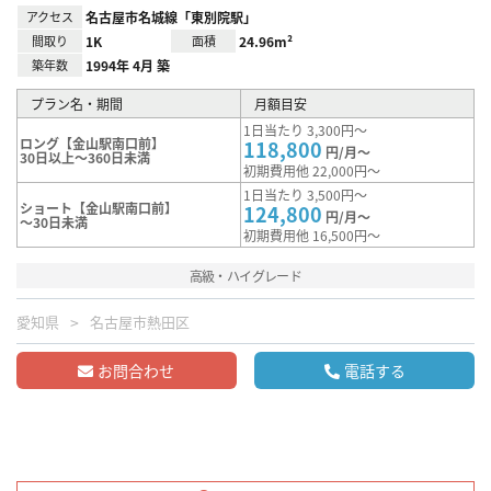
アクセス
名古屋市名城線「東別院駅」
間取り
1K
面積
24.96m²
築年数
1994年 4月 築
プラン名・期間
月額目安
1日当たり 3,300円～
ロング【金山駅南口前】
118,800
円/月～
30日以上～360日未満
初期費用他 22,000円～
1日当たり 3,500円～
ショート【金山駅南口前】
124,800
円/月～
～30日未満
初期費用他 16,500円～
高級・ハイグレード
愛知県
名古屋市熱田区
お問合わせ
電話する