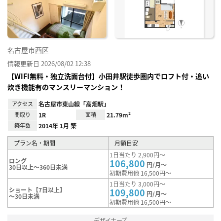
録
名古屋市西区
情報更新日 2026/08/02 12:38
【WIFI無料・独立洗面台付】小田井駅徒歩圏内でロフト付・追い
炊き機能有のマンスリーマンション！
アクセス
名古屋市東山線「高畑駅」
間取り
1R
面積
21.79m²
築年数
2014年 1月 築
プラン名・期間
月額目安
1日当たり 2,900円～
ロング
106,800
円/月～
30日以上～360日未満
初期費用他 16,500円～
1日当たり 3,000円～
ショート【7日以上】
109,800
円/月～
～30日未満
初期費用他 16,500円～
デザイナーズ