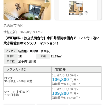
り登
録
名古屋市西区
情報更新日 2026/08/09 12:38
【WIFI無料・独立洗面台付】小田井駅徒歩圏内でロフト付・追い
炊き機能有のマンスリーマンション！
アクセス
名古屋市東山線「高畑駅」
間取り
1R
面積
21.79m²
築年数
2014年 1月 築
プラン名・期間
月額目安
1日当たり 2,900円～
ロング
106,800
円/月～
30日以上～360日未満
初期費用他 16,500円～
1日当たり 3,000円～
ショート【7日以上】
109,800
円/月～
～30日未満
初期費用他 16,500円～