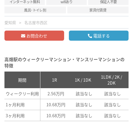
インターネット無料
wifiあり
保証人不要
風呂･トイレ別
家具付賃貸
愛知県
名古屋市西区
お問合わせ
電話する
高畑駅のウィークリーマンション・マンスリーマンションの
特徴
1LDK / 2K /
2
期間
1R
1K / 1DK
2DK
ウィークリー利用
2.56万円
該当なし
該当なし
1ヶ月利用
10.68万円
該当なし
該当なし
3ヶ月利用
10.68万円
該当なし
該当なし