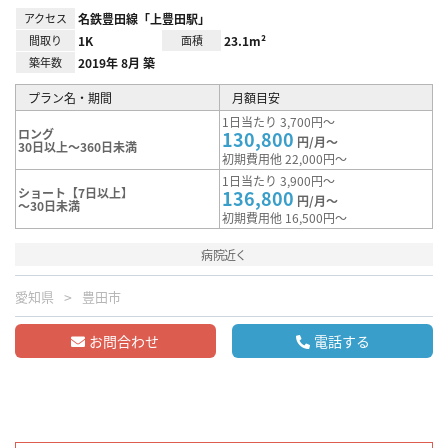
アクセス
名鉄豊田線「上豊田駅」
間取り
1K
面積
23.1m²
築年数
2019年 8月 築
プラン名・期間
月額目安
1日当たり 3,700円～
ロング
130,800
円/月～
30日以上～360日未満
初期費用他 22,000円～
1日当たり 3,900円～
ショート【7日以上】
136,800
円/月～
～30日未満
初期費用他 16,500円～
病院近く
愛知県
豊田市
お問合わせ
電話する