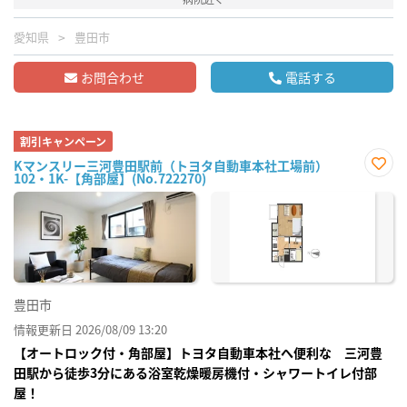
愛知県
豊田市
お問合わせ
電話する
割引キャンペーン
Kマンスリー三河豊田駅前（トヨタ自動車本社工場前）
102・1K-【角部屋】(No.722270)
お気
に入
り登
録
豊田市
情報更新日 2026/08/09 13:20
【オートロック付・角部屋】トヨタ自動車本社へ便利な 三河豊
田駅から徒歩3分にある浴室乾燥暖房機付・シャワートイレ付部
屋！