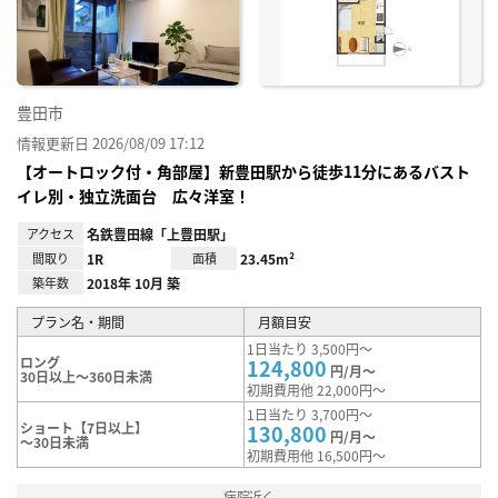
録
豊田市
情報更新日 2026/08/09 17:12
【オートロック付・角部屋】新豊田駅から徒歩11分にあるバスト
イレ別・独立洗面台 広々洋室！
アクセス
名鉄豊田線「上豊田駅」
間取り
1R
面積
23.45m²
築年数
2018年 10月 築
プラン名・期間
月額目安
1日当たり 3,500円～
ロング
124,800
円/月～
30日以上～360日未満
初期費用他 22,000円～
1日当たり 3,700円～
ショート【7日以上】
130,800
円/月～
～30日未満
初期費用他 16,500円～
病院近く