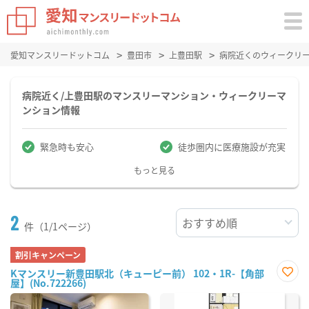
愛知マンスリードットコム
豊田市
上豊田駅
病院近くのウィークリ
病院近く/上豊田駅のマンスリーマンション・ウィークリーマ
ンション情報
緊急時も安心
徒歩圏内に医療施設が充実
もっと見る
2
件（1/1ページ）
割引キャンペーン
Kマンスリー新豊田駅北（キューピー前） 102・1R-【角部
屋】(No.722266)
お気
に入
り登