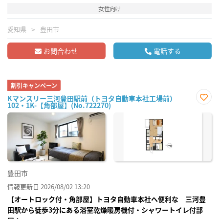
女性向け
愛知県
豊田市
お問合わせ
電話する
割引キャンペーン
Kマンスリー三河豊田駅前（トヨタ自動車本社工場前）
102・1K-【角部屋】(No.722270)
お気
に入
り登
録
豊田市
情報更新日 2026/08/02 13:20
【オートロック付・角部屋】トヨタ自動車本社へ便利な 三河豊
田駅から徒歩3分にある浴室乾燥暖房機付・シャワートイレ付部