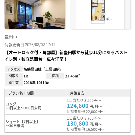
に入
り登
録
豊田市
情報更新日 2026/08/02 17:12
【オートロック付・角部屋】新豊田駅から徒歩11分にあるバスト
イレ別・独立洗面台 広々洋室！
アクセス
名鉄豊田線「上豊田駅」
間取り
1R
面積
23.45m²
築年数
2018年 10月 築
プラン名・期間
月額目安
1日当たり 3,500円～
ロング
124,800
円/月～
30日以上～360日未満
初期費用他 22,000円～
1日当たり 3,700円～
ショート【7日以上】
130,800
円/月～
～30日未満
初期費用他 16,500円～