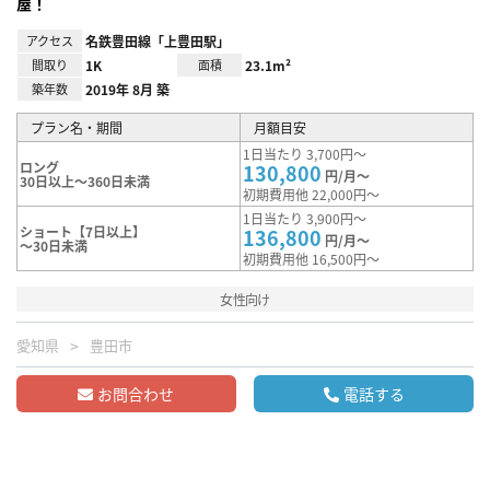
屋！
アクセス
名鉄豊田線「上豊田駅」
間取り
1K
面積
23.1m²
築年数
2019年 8月 築
プラン名・期間
月額目安
1日当たり 3,700円～
ロング
130,800
円/月～
30日以上～360日未満
初期費用他 22,000円～
1日当たり 3,900円～
ショート【7日以上】
136,800
円/月～
～30日未満
初期費用他 16,500円～
女性向け
愛知県
豊田市
お問合わせ
電話する