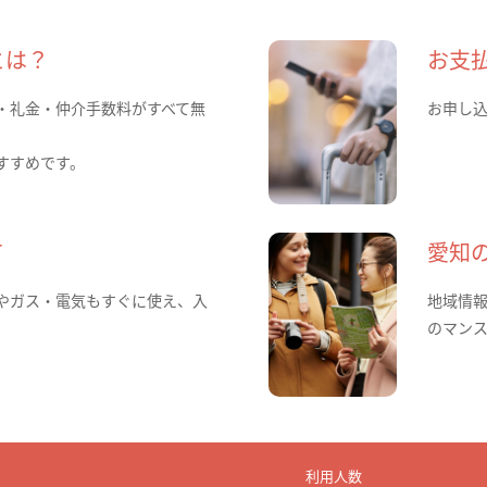
とは？
お支
・礼金・仲介手数料がすべて無
お申し
すすめです。
て
愛知
やガス・電気もすぐに使え、入
地域情
のマン
利用人数