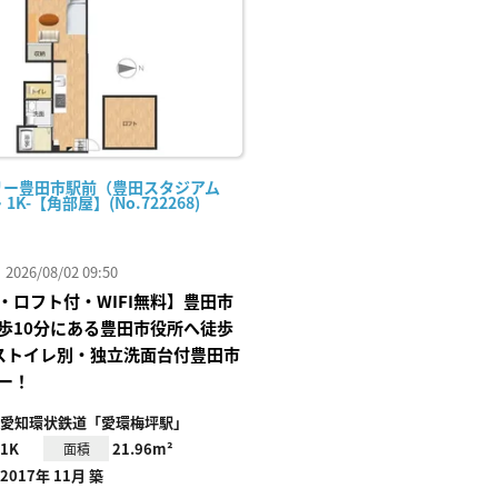
リー豊田市駅前（豊田スタジアム
・1K-【角部屋】(No.722268)
26/08/02 09:50
・ロフト付・WIFI無料】豊田市
歩10分にある豊田市役所へ徒歩
ストイレ別・独立洗面台付豊田市
ー！
愛知環状鉄道「愛環梅坪駅」
1K
21.96m²
面積
2017年 11月 築