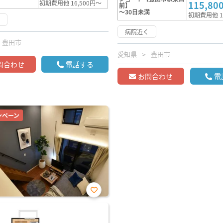
初期費用他 16,500円～
115,80
前】
～30日未満
初期費用他 1
く
病院近く
豊田市
愛知県
豊田市
問合わせ
電話する
お問合わせ
電
ンペーン
お気
に入
り登
録