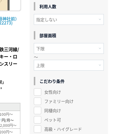
利用人数
母神社前）
2273)
部屋面積
鉄三河線/
クキー・ロ
～
ンスリー
こだわり条件
駅」
²
女性向け
ファミリー向け
同棲向け
100円～
0
ペット可
円/月～
2,000円～
高級・ハイグレード
200円～