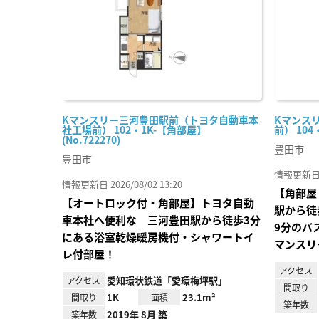
Kマンスリー三河豊田駅前（トヨタ自動車本
Kマンス
社工場前） 102・1K-【角部屋】
前） 104
(No.722270)
豊田市
豊田市
情報更新日 20
情報更新日 2026/08/02 13:20
【角部屋
【オートロック付・角部屋】トヨタ自動
駅から徒
車本社へ便利な 三河豊田駅から徒歩3分
9分のバ
にある浴室乾燥暖房機付・シャワートイ
マンスリ
レ付部屋！
アクセス
愛知環状鉄道「愛環梅坪駅」
アクセス
間取り
1K
23.1m²
間取り
面積
築年数
2019年 8月 築
築年数