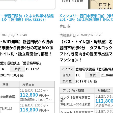
リー新豊田駅前（とよた科学体験館
Kマンスリー豊田市駅東口前（拳
・1R-【角部屋】(No.722267)
201・1K-【最上階角部屋】(No.72
豊田市
26/08/02 08:48
情報更新日 2026/08/02 12:20
・WIFI無料】新豊田駅から徒歩
【バス・トイレ別・角部屋】名
田市駅から徒歩9分の宅配BOXあ
豊田市駅 歩9分 ダブルロッ
トイレ別・独立洗面台付部屋！
フト付き南向きの豊田市出張マ
マンション！
愛知環状鉄道「愛環梅坪駅」
1R
19.11m²
愛知環状鉄道「愛環梅坪
面積
アクセス
2017年 10月 築
1K
21.84m
間取り
面積
2017年 8月 築
築年数
・期間
月額目安
1日当たり 3,100円～
プラン名・期間
月額目安
112,800
円/月～
1日当たり 3,
360日未満
ロング【豊田市駅東口
初期費用他 22,000円～
112,80
前】
30日以上～360日未満
1日当たり 3,300円～
初期費用他 2
7日以上】
118,800
円/月～
1日当たり 3,
満
ショート【豊田市駅東口