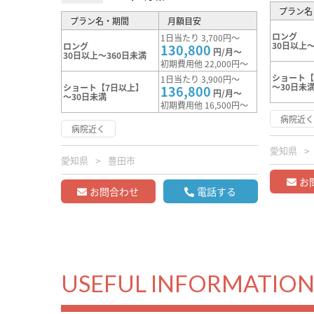
プラン名
プラン名・期間
月額目安
ロング
1日当たり 3,700円～
30日以上～
ロング
130,800
円/月～
30日以上～360日未満
初期費用他 22,000円～
ショート【
1日当たり 3,900円～
～30日未
ショート【7日以上】
136,800
円/月～
～30日未満
初期費用他 16,500円～
病院近
病院近く
愛知県
愛知県
豊田市
お
お問合わせ
電話する
USEFUL INFORMATIO