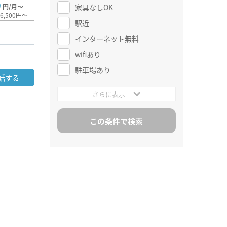
0
家具なしOK
円/月～
6,500円～
駅近
インターネット無料
wifiあり
駐車場あり
話する
さらに表示