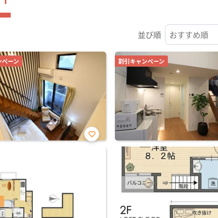
並び順
ンペーン
割引キャンペーン
お気
に入
り登
録