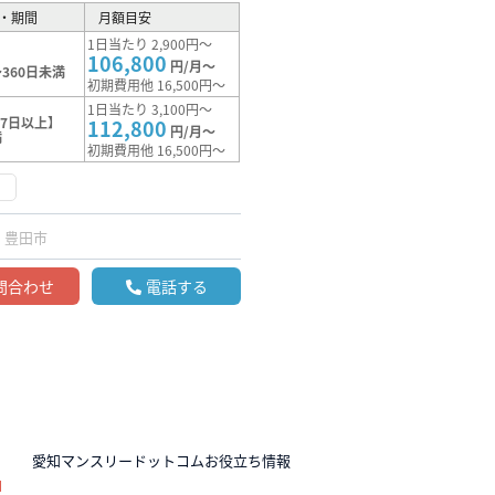
・期間
月額目安
1日当たり 2,900円～
106,800
円/月～
360日未満
初期費用他 16,500円～
1日当たり 3,100円～
7日以上】
112,800
円/月～
満
初期費用他 16,500円～
く
豊田市
問合わせ
電話する
N
愛知マンスリードットコムお役立ち情報