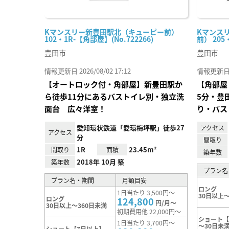
Kマンスリー新豊田駅北（キューピー前）
Kマンス
102・1R-【角部屋】(No.722266)
前） 205
豊田市
豊田市
情報更新日 2026/08/02 17:12
情報更新日 20
【オートロック付・角部屋】新豊田駅か
【角部屋
ら徒歩11分にあるバストイレ別・独立洗
5分・豊
面台 広々洋室！
り・バス
愛知環状鉄道「愛環梅坪駅」徒歩27
アクセス
アクセス
分
間取り
1R
23.45m²
間取り
面積
築年数
2018年 10月 築
築年数
プラン名
プラン名・期間
月額目安
ロング
1日当たり 3,500円～
30日以上～
ロング
124,800
円/月～
30日以上～360日未満
初期費用他 22,000円～
ショート【
1日当たり 3,700円～
～30日未
ショート【7日以上】