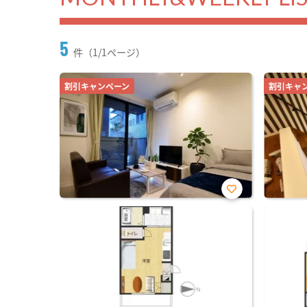
5
件（1/1ページ）
割引キャンペーン
割引キャ
お気
に入
り登
録