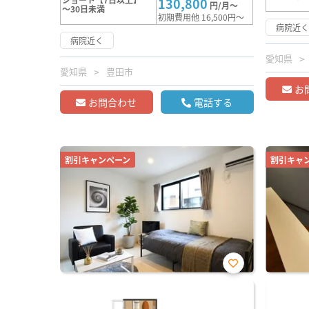
130,800
円/月～
～30日未満
初期費用他 16,500円～
病院近
病院近く
愛知県
愛知県
豊田市
お
お問合わせ
電話する
割引キャンペーン
割引キャ
お気
に入
り登
録