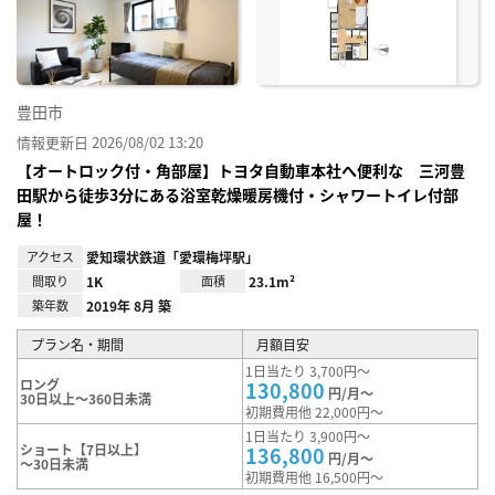
録
豊田市
情報更新日 2026/08/02 13:20
【オートロック付・角部屋】トヨタ自動車本社へ便利な 三河豊
田駅から徒歩3分にある浴室乾燥暖房機付・シャワートイレ付部
屋！
アクセス
愛知環状鉄道「愛環梅坪駅」
間取り
1K
面積
23.1m²
築年数
2019年 8月 築
プラン名・期間
月額目安
1日当たり 3,700円～
ロング
130,800
円/月～
30日以上～360日未満
初期費用他 22,000円～
1日当たり 3,900円～
ショート【7日以上】
136,800
円/月～
～30日未満
初期費用他 16,500円～