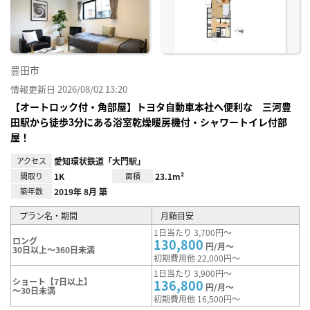
録
豊田市
情報更新日 2026/08/02 13:20
【オートロック付・角部屋】トヨタ自動車本社へ便利な 三河豊
田駅から徒歩3分にある浴室乾燥暖房機付・シャワートイレ付部
屋！
アクセス
愛知環状鉄道「大門駅」
間取り
1K
面積
23.1m²
築年数
2019年 8月 築
プラン名・期間
月額目安
1日当たり 3,700円～
ロング
130,800
円/月～
30日以上～360日未満
初期費用他 22,000円～
1日当たり 3,900円～
ショート【7日以上】
136,800
円/月～
～30日未満
初期費用他 16,500円～