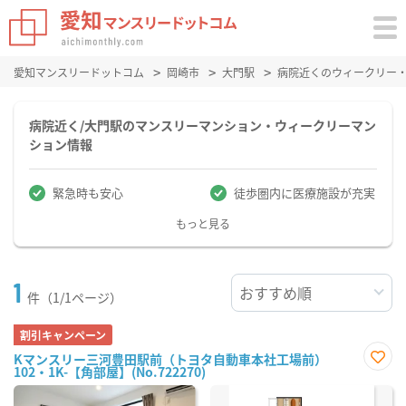
愛知マンスリードットコム
岡崎市
大門駅
病院近くのウィークリー
病院近く/大門駅のマンスリーマンション・ウィークリーマン
ション情報
緊急時も安心
徒歩圏内に医療施設が充実
もっと見る
1
件（1/1ページ）
割引キャンペーン
Kマンスリー三河豊田駅前（トヨタ自動車本社工場前）
102・1K-【角部屋】(No.722270)
お気
に入
り登