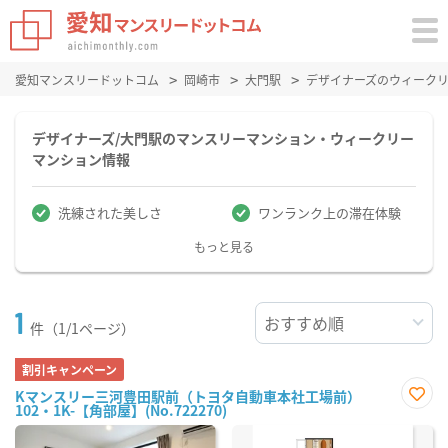
愛知マンスリードットコム
岡崎市
大門駅
デザイナーズのウィーク
デザイナーズ/大門駅のマンスリーマンション・ウィークリー
マンション情報
洗練された美しさ
ワンランク上の滞在体験
もっと見る
1
件（1/1ページ）
割引キャンペーン
Kマンスリー三河豊田駅前（トヨタ自動車本社工場前）
102・1K-【角部屋】(No.722270)
お気
に入
り登