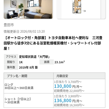
録
豊田市
情報更新日 2026/08/02 13:20
【オートロック付・角部屋】トヨタ自動車本社へ便利な 三河豊
田駅から徒歩3分にある浴室乾燥暖房機付・シャワートイレ付部
屋！
アクセス
愛知環状鉄道「大門駅」
間取り
1K
面積
23.1m²
築年数
2019年 8月 築
プラン名・期間
月額目安
1日当たり 3,700円～
ロング
130,800
円/月～
30日以上～360日未満
初期費用他 22,000円～
1日当たり 3,900円～
ショート【7日以上】
136,800
円/月～
～30日未満
初期費用他 16,500円～