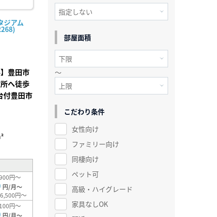
タジアム
268)
部屋面積
料】豊田市
～
役所へ徒歩
台付豊田市
こだわり条件
女性向け
²
ファミリー向け
同棲向け
ペット可
900円～
0
円/月～
高級・ハイグレード
6,500円～
家具なしOK
100円～
0
円/月～