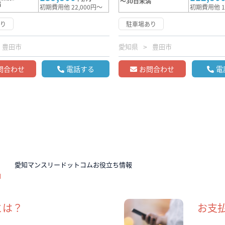
～30日未満
満
初期費用他 22,000円～
初期費用他 1
あり
駐車場あり
豊田市
愛知県
豊田市
問合わせ
電話する
お問合わせ
電
N
愛知マンスリードットコムお役立ち情報
とは？
お支