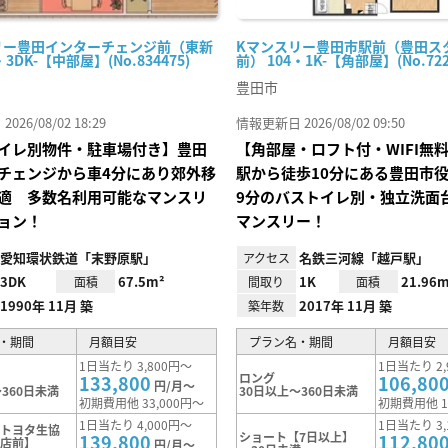
リー豊田インターチェンジ前（東新
Kマンスリー豊田市駅前（豊田ス
・3DK-【中部屋】(No.834475)
前） 104・1K-【角部屋】(No.722
豊田市
26/08/02 18:29
情報更新日 2026/08/02 09:50
イレ別物件・駐車場付き】豊田
【角部屋・ロフト付・WIFI無
チェンジから車4分にあり郊外移
駅から徒歩10分にある豊田市
適 多数名利用可能なマンスリ
9分のバストイレ別・独立洗面
ョン！
マンスリー！
愛知環状鉄道「末野原駅」
名鉄三河線「越戸駅」
アクセス
3DK
67.5m²
1K
21.96m
面積
間取り
面積
1990年 11月 築
2017年 11月 築
築年数
・期間
月額目安
プラン名・期間
月額目安
1日当たり 3,800円～
1日当たり 2,
ロング
133,800
106,80
円/月～
360日未満
30日以上～360日未満
初期費用他 33,000円～
初期費用他 1
1日当たり 4,000円～
1日当たり 3,
【トヨタ生協
ショート【7日以上】
139,800
112,80
本店前】
円/月～