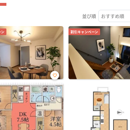
並び順
ーン
割引キャンペーン
お気
に入
り登
録