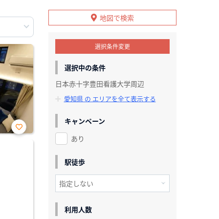
地図で検索
選択条件変更
選択中の条件
日本赤十字豊田看護大学周辺
愛知県 の エリアを全て表示する
キャンペーン
あり
お気
に入
り登
録
駅徒歩
利用人数