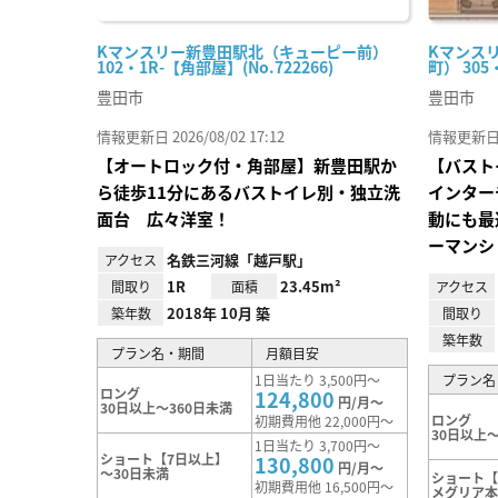
Kマンスリー新豊田駅北（キューピー前）
Kマンス
102・1R-【角部屋】(No.722266)
町） 305
豊田市
豊田市
情報更新日 2026/08/02 17:12
情報更新日 20
【オートロック付・角部屋】新豊田駅か
【バスト
ら徒歩11分にあるバストイレ別・独立洗
インター
面台 広々洋室！
動にも最
ーマンシ
名鉄三河線「越戸駅」
アクセス
1R
23.45m²
間取り
面積
アクセス
2018年 10月 築
築年数
間取り
築年数
プラン名・期間
月額目安
1日当たり 3,500円～
プラン名
ロング
124,800
円/月～
30日以上～360日未満
ロング
初期費用他 22,000円～
30日以上～
1日当たり 3,700円～
ショート【7日以上】
130,800
円/月～
～30日未満
ショート
初期費用他 16,500円～
メグリア