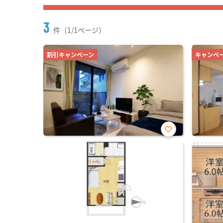
3
件（1/1ページ）
割引キャンペーン
キャンペ
お気
に入
り登
録