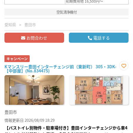
初期費用他 16,500円～
空気清浄機付
愛知県
豊田市
お問合わせ
電話する
キャンペーン
Kマンスリー豊田インターチェンジ前（東新町） 305・3DK-
【中部屋】(No.834475)
お気
に入
り登
録
豊田市
情報更新日 2026/08/09 18:29
【バストイレ別物件・駐車場付き】豊田インターチェンジから車4