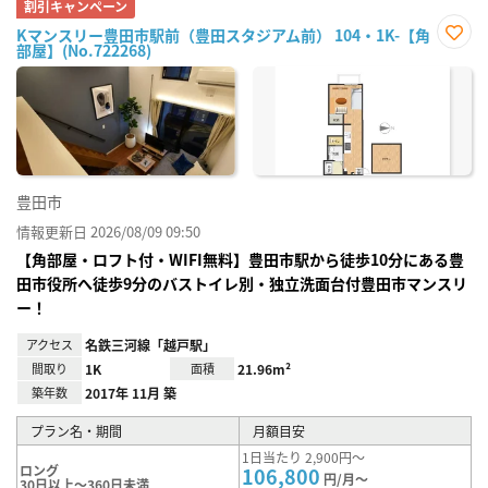
割引キャンペーン
Kマンスリー豊田市駅前（豊田スタジアム前） 104・1K-【角
部屋】(No.722268)
お気
に入
り登
録
豊田市
情報更新日 2026/08/09 09:50
【角部屋・ロフト付・WIFI無料】豊田市駅から徒歩10分にある豊
田市役所へ徒歩9分のバストイレ別・独立洗面台付豊田市マンスリ
ー！
アクセス
名鉄三河線「越戸駅」
間取り
1K
面積
21.96m²
築年数
2017年 11月 築
プラン名・期間
月額目安
1日当たり 2,900円～
ロング
106,800
円/月～
30日以上～360日未満