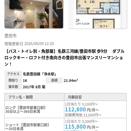
に入
り登
録
豊田市
情報更新日 2026/08/09 12:20
【バス・トイレ別・角部屋】名鉄三河線/豊田市駅 歩9分 ダブル
ロックキー・ロフト付き南向きの豊田市出張マンスリーマンショ
ン！
アクセス
名鉄豊田線「浄水駅」
間取り
1K
面積
21.84m²
築年数
2017年 8月 築
プラン名・期間
月額目安
1日当たり 3,100円～
ロング【豊田市駅東口前】
112,800
円/月～
30日以上～360日未満
初期費用他 22,000円～
1日当たり 3,200円～
ショート【豊田市駅東口前】
115,800
円/月～
～30日未満