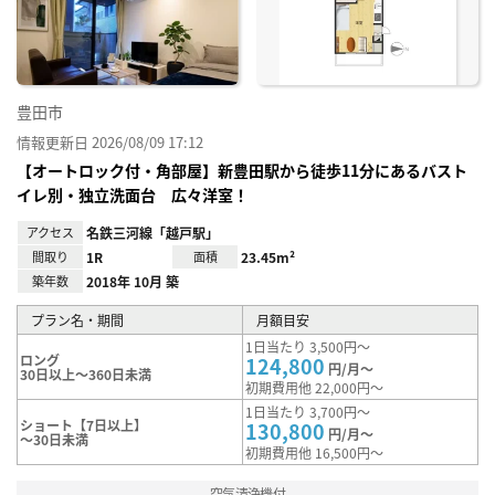
録
豊田市
情報更新日 2026/08/09 17:12
【オートロック付・角部屋】新豊田駅から徒歩11分にあるバスト
イレ別・独立洗面台 広々洋室！
アクセス
名鉄三河線「越戸駅」
間取り
1R
面積
23.45m²
築年数
2018年 10月 築
プラン名・期間
月額目安
1日当たり 3,500円～
ロング
124,800
円/月～
30日以上～360日未満
初期費用他 22,000円～
1日当たり 3,700円～
ショート【7日以上】
130,800
円/月～
～30日未満
初期費用他 16,500円～
空気清浄機付