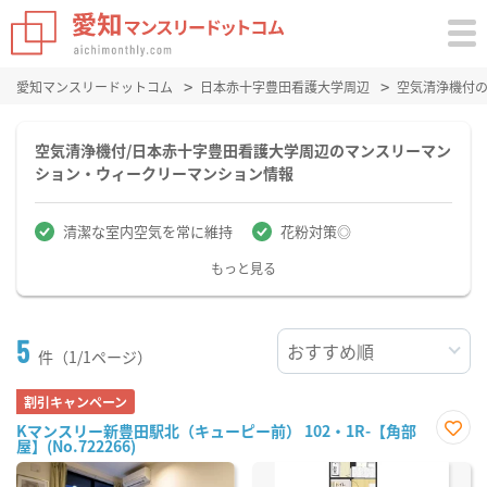
愛知マンスリードットコム
日本赤十字豊田看護大学周辺
空気清浄機付
空気清浄機付/日本赤十字豊田看護大学周辺のマンスリーマン
ション・ウィークリーマンション情報
清潔な室内空気を常に維持
花粉対策◎
もっと見る
5
件（1/1ページ）
割引キャンペーン
Kマンスリー新豊田駅北（キューピー前） 102・1R-【角部
屋】(No.722266)
お気
に入
り登