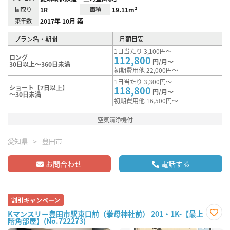
間取り
1R
面積
19.11m²
築年数
2017年 10月 築
プラン名・期間
月額目安
1日当たり 3,100円～
ロング
112,800
円/月～
30日以上～360日未満
初期費用他 22,000円～
1日当たり 3,300円～
ショート【7日以上】
118,800
円/月～
～30日未満
初期費用他 16,500円～
空気清浄機付
愛知県
豊田市
お問合わせ
電話する
割引キャンペーン
Kマンスリー豊田市駅東口前（拳母神社前） 201・1K-【最上
階角部屋】(No.722273)
お気