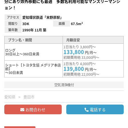
分にあり郊外移動にも最適 多数名利用可能なマンスリーマンシ
ョン！
アクセス
愛知環状鉄道「末野原駅」
間取り
3DK
面積
67.5m²
築年数
1990年 11月 築
プラン名・期間
月額目安
1日当たり 3,800円～
ロング
133,800
円/月～
30日以上～360日未満
初期費用他 33,000円～
1日当たり 4,000円～
ショート【トヨタ生協 メグリア本店
139,800
前】
円/月～
～30日未満
初期費用他 22,000円～
空気清浄機付
愛知県
豊田市
お問合わせ
電話する