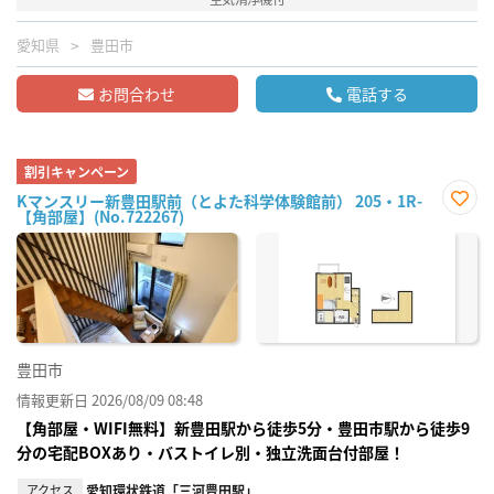
愛知県
豊田市
お問合わせ
電話する
割引キャンペーン
Kマンスリー新豊田駅前（とよた科学体験館前） 205・1R-
【角部屋】(No.722267)
お気
に入
り登
録
豊田市
情報更新日 2026/08/09 08:48
【角部屋・WIFI無料】新豊田駅から徒歩5分・豊田市駅から徒歩9
分の宅配BOXあり・バストイレ別・独立洗面台付部屋！
アクセス
愛知環状鉄道「三河豊田駅」