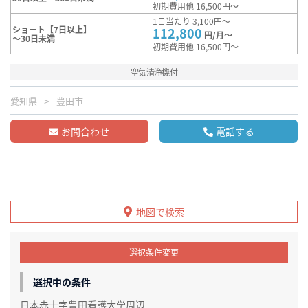
初期費用他 16,500円～
1日当たり 3,100円～
ショート【7日以上】
112,800
円/月～
～30日未満
初期費用他 16,500円～
空気清浄機付
愛知県
豊田市
お問合わせ
電話する
地図で検索
選択条件変更
選択中の条件
日本赤十字豊田看護大学周辺