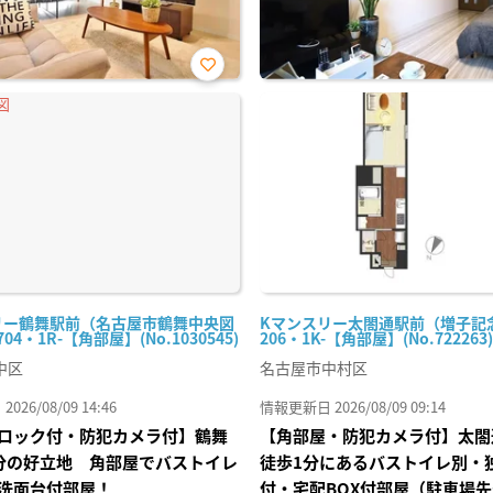
お気
に入
り登
録
リー鶴舞駅前（名古屋市鶴舞中央図
Kマンスリー太閤通駅前（増子記
04・1R-【角部屋】(No.1030545)
206・1K-【角部屋】(No.722263)
中区
名古屋市中村区
26/08/09 14:46
情報更新日 2026/08/09 09:14
ロック付・防犯カメラ付】鶴舞
【角部屋・防犯カメラ付】太閤
分の好立地 角部屋でバストイレ
徒歩1分にあるバストイレ別・
洗面台付部屋！
付・宅配BOX付部屋（駐車場