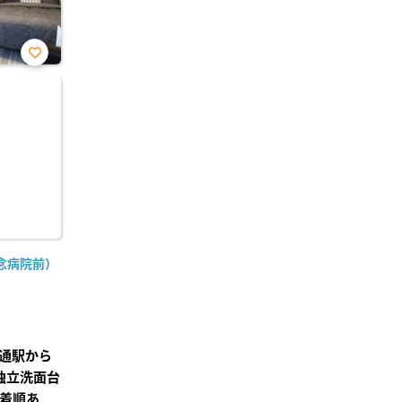
お気
に入
り登
録
念病院前）
通駅から
独立洗面台
先着順あ