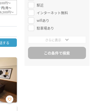
100円～
駅近
0
円/月～
6,500円～
インターネット無料
wifiあり
駐車場あり
さらに表示
話する
お気
に入