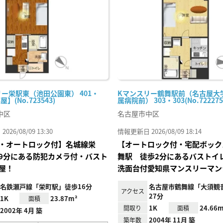
り登
録
ー栄駅東（池田公園東） 401・
Kマンスリー鶴舞駅前（名古屋大
屋】(No.723543)
属病院前） 303・303(No.722275
中区
名古屋市中区
26/08/09 13:30
情報更新日 2026/08/09 18:14
・オートロック付】名城線栄
【オートロック付・宅配ボック
9分にある防犯カメラ付・バスト
舞駅 徒歩2分にあるバストイ
屋！
洗面台付愛知県マンスリーマン
名鉄瀬戸線「栄町駅」徒歩16分
名古屋市鶴舞線「大須観
アクセス
27分
1K
23.87m²
面積
1K
24.66m
間取り
面積
2002年 4月 築
2004年 11月 築
築年数