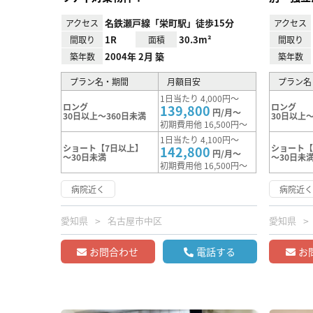
名鉄瀬戸線「栄町駅」徒歩15分
アクセス
アクセス
1R
30.3m²
間取り
面積
間取り
2004年 2月 築
築年数
築年数
プラン名・期間
月額目安
プラン名
1日当たり 4,000円～
ロング
ロング
139,800
円/月～
30日以上～360日未満
30日以上～
初期費用他 16,500円～
1日当たり 4,100円～
ショート【7日以上】
ショート【
142,800
円/月～
～30日未満
～30日未
初期費用他 16,500円～
病院近く
病院近
愛知県
名古屋市中区
愛知県
お問合わせ
電話する
お