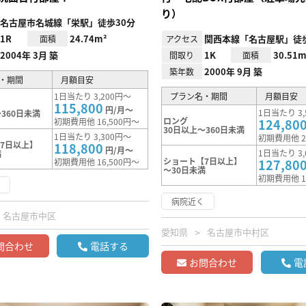
り）
名古屋市名城線「栄駅」徒歩30分
1R
24.74m²
関西本線「名古屋駅」徒歩
面積
アクセス
2004年 3月 築
1K
30.51m
間取り
面積
2000年 9月 築
築年数
・期間
月額目安
1日当たり 3,200円～
プラン名・期間
月額目安
115,800
円/月～
1日当たり 3,
360日未満
ロング
初期費用他 16,500円～
124,80
30日以上～360日未満
1日当たり 3,300円～
初期費用他 2
7日以上】
118,800
円/月～
1日当たり 3,
満
ショート【7日以上】
初期費用他 16,500円～
127,80
～30日未満
初期費用他 1
く
病院近く
名古屋市中区
愛知県
名古屋市中村区
問合わせ
電話する
お問合わせ
電