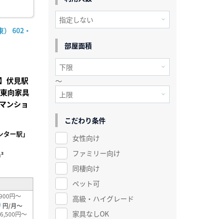
） 602・
部屋面積
】伏見駅
～
南東向家具
マンショ
こだわり条件
ンター駅」
女性向け
ファミリー向け
²
同棲向け
ペット可
900円～
高級・ハイグレード
0
円/月～
家具なしOK
6,500円～