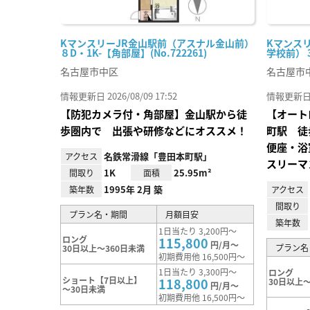
KマンスリーJR金山駅前（アスナル金山前）
Kマンス
８D・1K-【角部屋】(No.722261)
学校前） 3
名古屋市中区
名古屋市
情報更新日 2026/08/09 17:52
情報更新日 20
【防犯カメラ付・角部屋】金山駅から徒
【オート
歩圏内で 出張や研修などにオススメ！
町駅 徒
便座・浴
名鉄常滑線「豊田本町駅」
アクセス
スリーマ
1K
25.95m²
間取り
面積
1995年 2月 築
築年数
アクセス
間取り
プラン名・期間
月額目安
築年数
1日当たり 3,200円～
ロング
115,800
円/月～
プラン名
30日以上～360日未満
初期費用他 16,500円～
1日当たり 3,300円～
ロング
ショート【7日以上】
118,800
30日以上～
円/月～
～30日未満
初期費用他 16,500円～