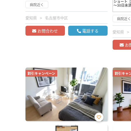
ショート【
病院近く
～30日未
愛知県
名古屋市中区
病院近
お問合わせ
電話する
愛知県
お
割引キャンペーン
割引キャ
お気
に入