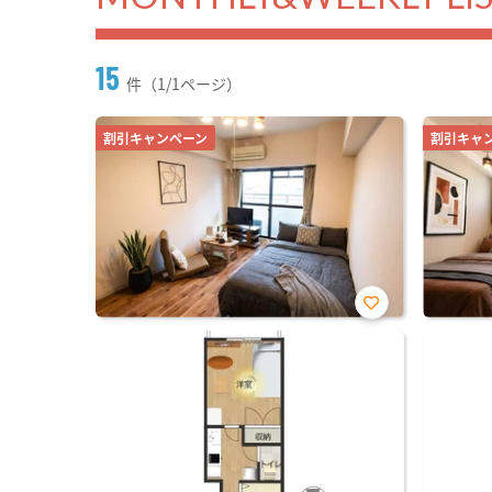
15
件（1/1ページ）
割引キャンペーン
割引キャ
お気
に入
り登
録