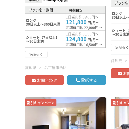
プラン名
プラン名・期間
月額目安
ロング
1日当たり 3,400円～
30日以上～
ロング
121,800
円/月～
30日以上～360日未満
初期費用他 22,000円～
ショート【
1日当たり 3,500円～
～30日未
ショート【7日以上】
124,800
円/月～
～30日未満
初期費用他 16,500円～
病院近
病院近く
愛知県
愛知県
名古屋市西区
お
お問合わせ
電話する
割引キャンペーン
割引キャ