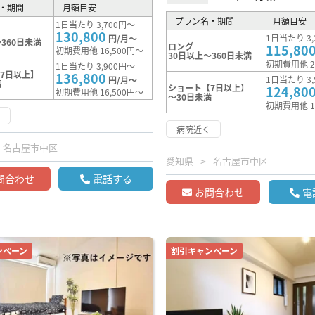
・期間
月額目安
プラン名・期間
月額目安
1日当たり 3,700円～
130,800
1日当たり 3,
円/月～
360日未満
ロング
115,80
初期費用他 16,500円～
30日以上～360日未満
初期費用他 2
1日当たり 3,900円～
7日以上】
136,800
1日当たり 3,
円/月～
満
ショート【7日以上】
124,80
初期費用他 16,500円～
～30日未満
初期費用他 1
く
病院近く
名古屋市中区
愛知県
名古屋市中区
問合わせ
電話する
お問合わせ
電
ンペーン
割引キャンペーン