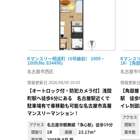
り登
録
Kマンスリー明道町（6号線前） 1009・
Kマンスリ
1009(No.834496)
1K-【角部
名古屋市西区
名古屋市
情報更新日 2026/08/09 10:03
情報更新日 20
【オートロック付・防犯カメラ付】浅間
【角部屋
町駅へ徒歩6分にある 名古屋駅近くで
駅 徒歩
駐車場有で車移動も可能な名古屋市高層
イレ別部
マンスリーマンション！
アクセス
名古屋市鶴舞線「浄心駅」徒歩19分
アクセス
間取り
1R
23.17m²
間取り
面積
築年数
2008年 9月 築
築年数