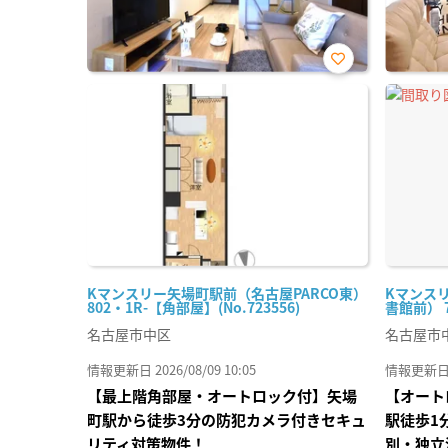
お気
に入
り登
録
Kマンスリー矢場町駅前（名古屋PARCO東）
Kマンス
802・1R-【角部屋】(No.723556)
書館前） 7
名古屋市中区
名古屋市
情報更新日 2026/08/09 10:05
情報更新日 20
【最上階角部屋・オートロック付】矢場
【オート
町駅から徒歩3分の防犯カメラ付きセキュ
駅徒歩1
リティ対策物件！
別・独立