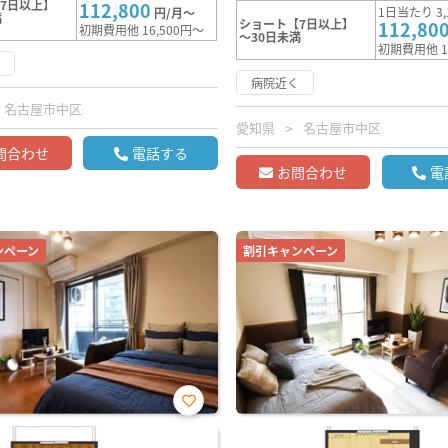
7日以上】
112,800
1日当たり 3,
円/月～
満
ショート【7日以上】
112,80
初期費用他 16,500円～
～30日未満
初期費用他 1
く
病院近く
名古屋市中区
愛知県
名古屋市中区
問合わせ
電話する
お問合わせ
電
ンペーン
割引キャンペーン
お気
に入