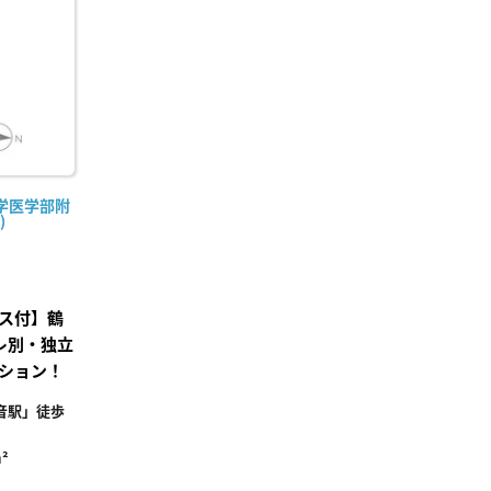
り登
録
学医学部附
)
ス付】鶴
レ別・独立
ション！
音駅」徒歩
²