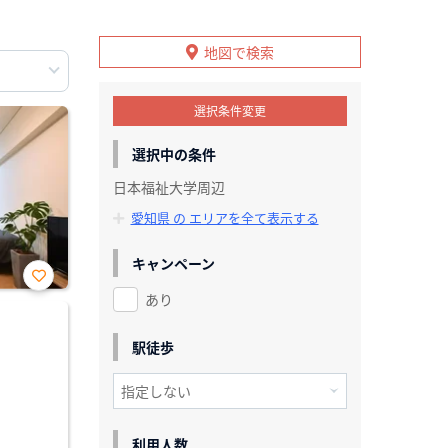
地図で検索
選択条件変更
選択中の条件
日本福祉大学周辺
愛知県 の エリアを全て表示する
キャンペーン
あり
お気
に入
り登
録
駅徒歩
利用人数