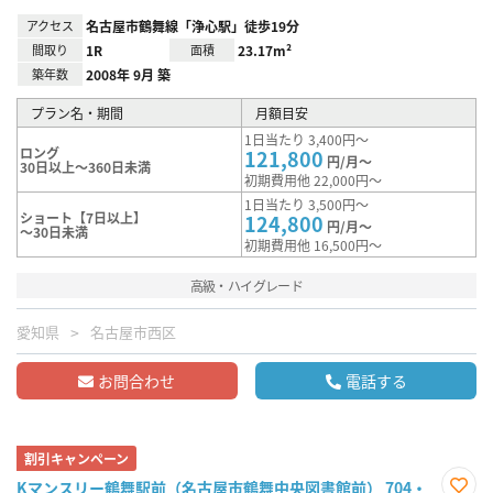
アクセス
名古屋市鶴舞線「浄心駅」徒歩19分
間取り
1R
面積
23.17m²
築年数
2008年 9月 築
プラン名・期間
月額目安
1日当たり 3,400円～
ロング
121,800
円/月～
30日以上～360日未満
初期費用他 22,000円～
1日当たり 3,500円～
ショート【7日以上】
124,800
円/月～
～30日未満
初期費用他 16,500円～
高級・ハイグレード
愛知県
名古屋市西区
お問合わせ
電話する
割引キャンペーン
Kマンスリー鶴舞駅前（名古屋市鶴舞中央図書館前） 704・