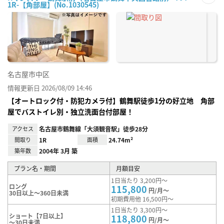
1R-【角部屋】(No.1030545)
お気
に入
り登
録
名古屋市中区
情報更新日 2026/08/09 14:46
【オートロック付・防犯カメラ付】鶴舞駅徒歩1分の好立地 角部
屋でバストイレ別・独立洗面台付部屋！
アクセス
名古屋市鶴舞線「大須観音駅」徒歩28分
間取り
1R
面積
24.74m²
築年数
2004年 3月 築
プラン名・期間
月額目安
1日当たり 3,200円～
ロング
115,800
円/月～
30日以上～360日未満
初期費用他 16,500円～
1日当たり 3,300円～
ショート【7日以上】
118,800
円/月～
～30日未満