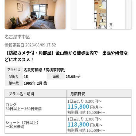
に入
り登
録
名古屋市中区
情報更新日 2026/08/09 17:52
【防犯カメラ付・角部屋】金山駅から徒歩圏内で 出張や研修な
どにオススメ！
アクセス
名鉄河和線「高横須賀駅」
間取り
1K
面積
25.95m²
築年数
1995年 2月 築
プラン名・期間
月額目安
1日当たり 3,200円～
ロング
115,800
円/月～
30日以上～360日未満
初期費用他 16,500円～
1日当たり 3,300円～
ショート【7日以上】
118,800
円/月～
～30日未満
初期費用他 16,500円～