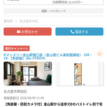
初期費用他 16,500円～
高級・ハイグレード
愛知県
名古屋市中区
お問合わせ
電話する
割引キャンペーン
Kマンスリー金山駅南口前（金山南ビル美術館棟前） 208・
1K-【角部屋】(No.978054)
お気
に入
り登
録
名古屋市熱田区
情報更新日 2026/08/09 11:49
【角部屋・防犯カメラ付】金山駅から徒歩3分のバストイレ別で宅