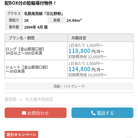
配BOX付の駐輪場付物件！
アクセス
名鉄尾西線「日比野駅」
間取り
1K
面積
24.96m²
築年数
1994年 4月 築
プラン名・期間
月額目安
1日当たり 3,300円～
ロング【金山駅南口前】
118,800
円/月～
30日以上～360日未満
初期費用他 22,000円～
1日当たり 3,500円～
ショート【金山駅南口前】
124,800
円/月～
～30日未満
初期費用他 16,500円～
高級・ハイグレード
愛知県
名古屋市熱田区
お問合わせ
電話する
割引キャンペーン