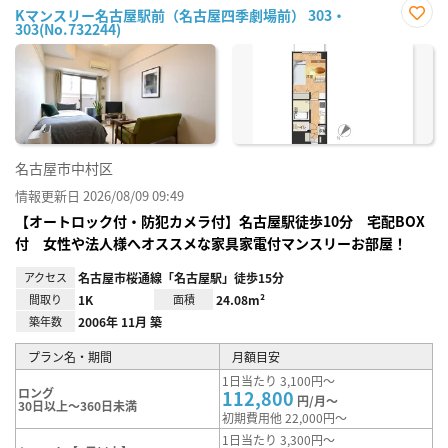
Kマンスリー名古屋駅前（名古屋四季劇場前） 303・
303(No.732244)
お気
に入
り登
録
名古屋市中村区
情報更新日 2026/08/09 09:49
【オートロック付・防犯カメラ付】名古屋駅徒歩10分 宅配BOX
付 女性や法人様へオススメな家具家電付マンスリーお部屋！
アクセス
名古屋市桜通線「名古屋駅」徒歩15分
間取り
1K
面積
24.08m²
築年数
2006年 11月 築
プラン名・期間
月額目安
1日当たり 3,100円～
ロング
112,800
円/月～
30日以上～360日未満
初期費用他 22,000円～
1日当たり 3,300円～