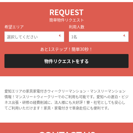
REQUEST
簡単物件リクエスト
希望エリア
利用人数
あと1ステップ！簡単30秒！
物件リクエストをする
愛知エリアの家具家電付きウィークリーマンション・マンスリーマンション
情報！マンスリー＋ウィークリーでのご利用も可能です。愛知への連泊・ビジ
ネス出張・研修の経費削減に、法人様にも大好評！寮・社宅としても安心し
てご利用いただけます！家具・家電付きで単身赴任にも便利です。