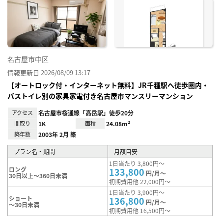
に入
り登
録
名古屋市中区
情報更新日 2026/08/09 13:17
【オートロック付・インターネット無料】JR千種駅へ徒歩圏内・
バストイレ別の家具家電付き名古屋市マンスリーマンション
アクセス
名古屋市桜通線「高岳駅」徒歩20分
間取り
1K
面積
24.08m²
築年数
2003年 2月 築
プラン名・期間
月額目安
1日当たり 3,800円～
ロング
133,800
円/月～
30日以上～360日未満
初期費用他 22,000円～
1日当たり 3,900円～
ショート
136,800
円/月～
～30日未満
初期費用他 16,500円～