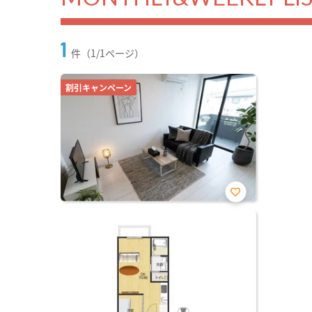
1
件（1/1ページ）
割引キャンペーン
お気
に入
り登
録