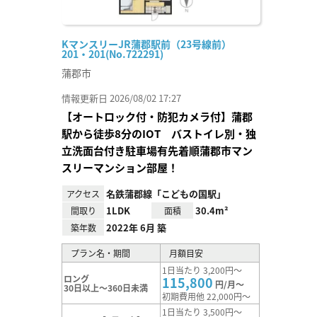
KマンスリーJR蒲郡駅前（23号線前）
201・201(No.722291)
蒲郡市
情報更新日 2026/08/02 17:27
【オートロック付・防犯カメラ付】蒲郡
駅から徒歩8分のIOT バストイレ別・独
立洗面台付き駐車場有先着順蒲郡市マン
スリーマンション部屋！
名鉄蒲郡線「こどもの国駅」
アクセス
1LDK
30.4m²
間取り
面積
2022年 6月 築
築年数
プラン名・期間
月額目安
1日当たり 3,200円～
ロング
115,800
円/月～
30日以上～360日未満
初期費用他 22,000円～
1日当たり 3,500円～