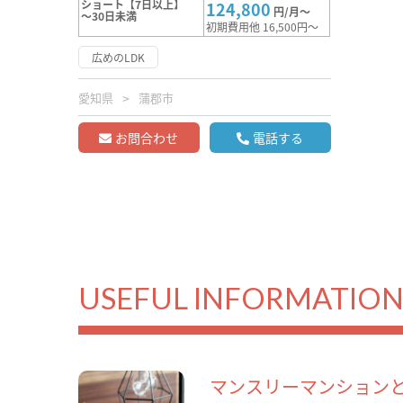
ショート【7日以上】
124,800
円/月～
～30日未満
初期費用他 16,500円～
広めのLDK
愛知県
蒲郡市
お問合わせ
電話する
USEFUL INFORMATIO
マンスリーマンション