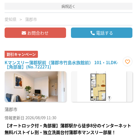
病院近く
愛知県
蒲郡市
お問合わせ
電話する
割引キャンペーン
Kマンスリー蒲郡駅前（蒲郡市竹島水族館前） 101・1LDK-
【角部屋】(No.722271)
お気
に入
り登
録
蒲郡市
情報更新日 2026/08/09 11:30
【オートロック付・角部屋】蒲郡駅から徒歩8分のインターネット
無料バストイレ別・独立洗面台付蒲郡市マンスリー部屋！