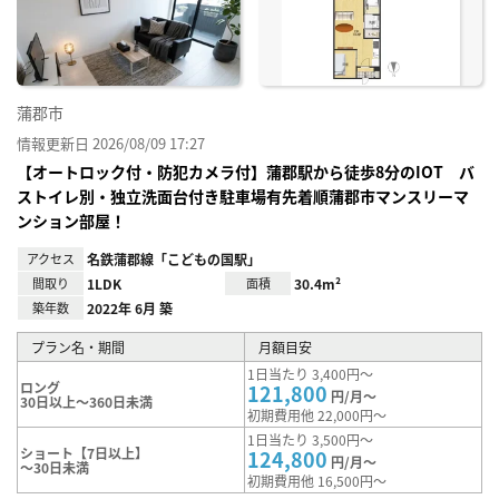
録
蒲郡市
情報更新日 2026/08/09 17:27
【オートロック付・防犯カメラ付】蒲郡駅から徒歩8分のIOT バ
ストイレ別・独立洗面台付き駐車場有先着順蒲郡市マンスリーマ
ンション部屋！
アクセス
名鉄蒲郡線「こどもの国駅」
間取り
1LDK
面積
30.4m²
築年数
2022年 6月 築
プラン名・期間
月額目安
1日当たり 3,400円～
ロング
121,800
円/月～
30日以上～360日未満
初期費用他 22,000円～
1日当たり 3,500円～
ショート【7日以上】
124,800
円/月～
～30日未満
初期費用他 16,500円～