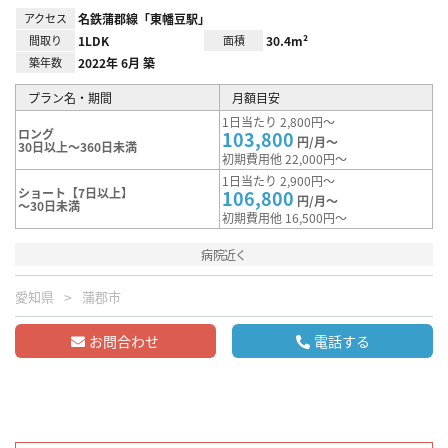
アクセス
名鉄蒲郡線「東幡豆駅」
間取り
1LDK
面積
30.4m²
築年数
2022年 6月 築
プラン名・期間
月額目安
1日当たり 2,800円～
ロング
103,800
円/月～
30日以上～360日未満
初期費用他 22,000円～
1日当たり 2,900円～
ショート【7日以上】
106,800
円/月～
～30日未満
初期費用他 16,500円～
病院近く
愛知県
蒲郡市
お問合わせ
電話する