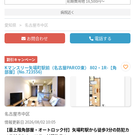
初期費用他 16,500円～
病院近く
愛知県
名古屋市中区
お問合わせ
電話する
割引キャンペーン
Kマンスリー矢場町駅前（名古屋PARCO東） 802・1R-【角
部屋】(No.723556)
お気
に入
り登
録
名古屋市中区
情報更新日 2026/08/02 10:05
【最上階角部屋・オートロック付】矢場町駅から徒歩3分の防犯カ