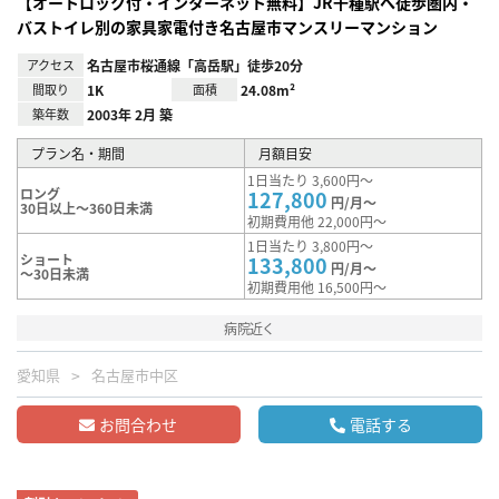
【オートロック付・インターネット無料】JR千種駅へ徒歩圏内・
バストイレ別の家具家電付き名古屋市マンスリーマンション
アクセス
名古屋市桜通線「高岳駅」徒歩20分
間取り
1K
面積
24.08m²
築年数
2003年 2月 築
プラン名・期間
月額目安
1日当たり 3,600円～
ロング
127,800
円/月～
30日以上～360日未満
初期費用他 22,000円～
1日当たり 3,800円～
ショート
133,800
円/月～
～30日未満
初期費用他 16,500円～
病院近く
愛知県
名古屋市中区
お問合わせ
電話する