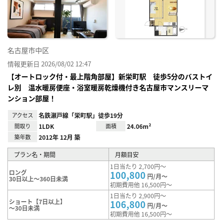
録
名古屋市中区
情報更新日 2026/08/02 12:47
【オートロック付・最上階角部屋】新栄町駅 徒歩5分のバストイ
レ別 温水暖房便座・浴室暖房乾燥機付き名古屋市マンスリーマ
ンション部屋！
アクセス
名鉄瀬戸線「栄町駅」徒歩19分
間取り
1LDK
面積
24.06m²
築年数
2012年 12月 築
プラン名・期間
月額目安
1日当たり 2,700円～
ロング
100,800
円/月～
30日以上～360日未満
初期費用他 16,500円～
1日当たり 2,900円～
ショート【7日以上】
106,800
円/月～
～30日未満
初期費用他 16,500円～