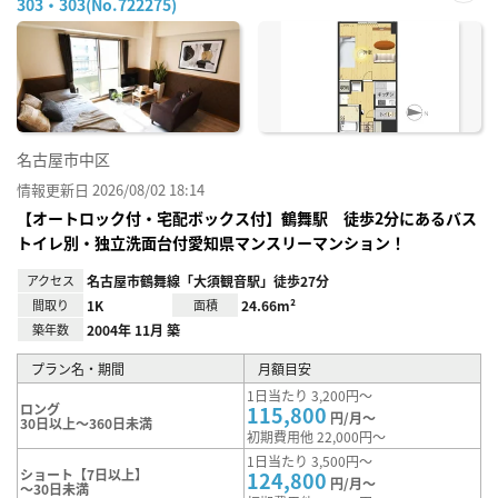
303・303(No.722275)
お気
に入
り登
録
名古屋市中区
情報更新日 2026/08/02 18:14
【オートロック付・宅配ボックス付】鶴舞駅 徒歩2分にあるバス
トイレ別・独立洗面台付愛知県マンスリーマンション！
アクセス
名古屋市鶴舞線「大須観音駅」徒歩27分
間取り
1K
面積
24.66m²
築年数
2004年 11月 築
プラン名・期間
月額目安
1日当たり 3,200円～
ロング
115,800
円/月～
30日以上～360日未満
初期費用他 22,000円～
1日当たり 3,500円～
ショート【7日以上】
124,800
円/月～
～30日未満