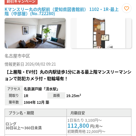
割引キャンペーン
Kマンスリー丸の内駅前（愛知県図書館前） 1102・1R-最上
階（中部屋）(No.722280)
お気
に入
り登
録
名古屋市中区
情報更新日 2026/08/02 09:21
【上層階・EV付】丸の内駅徒歩1分にある最上階マンスリーマンシ
ョンで防犯カメラ付・駐輪場有！
アクセス
名鉄瀬戸線「清水駅」
間取り
1R
面積
19.25m²
築年数
1984年 12月 築
プラン名・期間
月額目安
1日当たり 3,100円～
ロング
112,800
円/月～
30日以上～360日未満
初期費用他 22,000円～