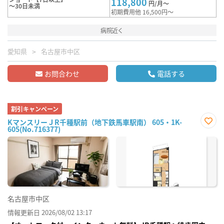
118,800
円/月～
～30日未満
初期費用他 16,500円～
病院近く
愛知県
名古屋市中区
お問合わせ
電話する
割引キャンペーン
KマンスリーＪR千種駅前（地下鉄馬車駅南） 605・1K-
605(No.716377)
お気
に入
り登
録
名古屋市中区
情報更新日 2026/08/02 13:17