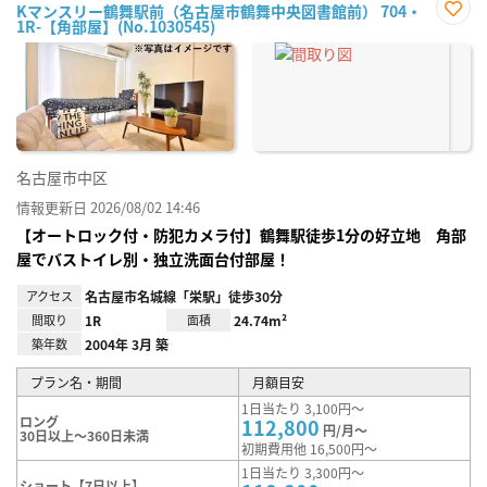
Kマンスリー鶴舞駅前（名古屋市鶴舞中央図書館前） 704・
1R-【角部屋】(No.1030545)
お気
に入
り登
録
名古屋市中区
情報更新日 2026/08/02 14:46
【オートロック付・防犯カメラ付】鶴舞駅徒歩1分の好立地 角部
屋でバストイレ別・独立洗面台付部屋！
アクセス
名古屋市名城線「栄駅」徒歩30分
間取り
1R
面積
24.74m²
築年数
2004年 3月 築
プラン名・期間
月額目安
1日当たり 3,100円～
ロング
112,800
円/月～
30日以上～360日未満
初期費用他 16,500円～
1日当たり 3,300円～
ショート【7日以上】