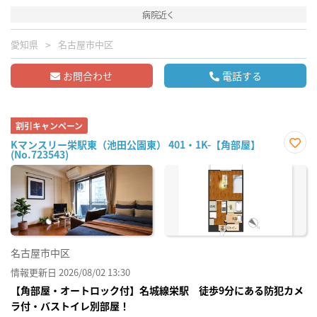
病院近く
愛知県
名古屋市中区
お問合わせ
電話する
割引キャンペーン
Kマンスリー栄駅東（池田公園東） 401・1K-【角部屋】
(No.723543)
お気
に入
り登
録
名古屋市中区
情報更新日 2026/08/02 13:30
【角部屋・オートロック付】名城線栄駅 徒歩9分にある防犯カメ
ラ付・バストイレ別部屋！