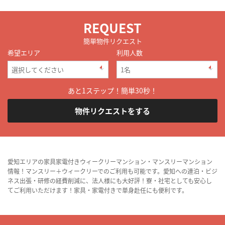
REQUEST
簡単物件リクエスト
希望エリア
利用人数
あと1ステップ！簡単30秒！
物件リクエストをする
愛知エリアの家具家電付きウィークリーマンション・マンスリーマンション
情報！マンスリー＋ウィークリーでのご利用も可能です。愛知への連泊・ビジ
ネス出張・研修の経費削減に、法人様にも大好評！寮・社宅としても安心し
てご利用いただけます！家具・家電付きで単身赴任にも便利です。