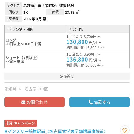
アクセス
名鉄瀬戸線「栄町駅」徒歩16分
間取り
1K
面積
23.87m²
築年数
2002年 4月 築
プラン名・期間
月額目安
1日当たり 3,700円～
ロング
130,800
円/月～
30日以上～360日未満
初期費用他 16,500円～
1日当たり 3,900円～
ショート【7日以上】
136,800
円/月～
～30日未満
初期費用他 16,500円～
病院近く
愛知県
名古屋市中区
お問合わせ
電話する
割引キャンペーン
Kマンスリー鶴舞駅前（名古屋大学医学部附属病院前）