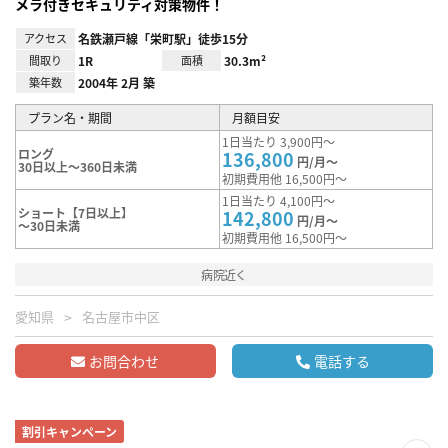
メラ付きセキュリティ対策物件！
アクセス
名鉄瀬戸線「栄町駅」徒歩15分
間取り
1R
面積
30.3m²
築年数
2004年 2月 築
プラン名・期間
月額目安
1日当たり 3,900円～
ロング
136,800
円/月～
30日以上～360日未満
初期費用他 16,500円～
1日当たり 4,100円～
ショート【7日以上】
142,800
円/月～
～30日未満
初期費用他 16,500円～
病院近く
愛知県
名古屋市中区
お問合わせ
電話する
割引キャンペーン