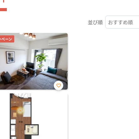
並び順
ンペーン
お気
に入
り登
録