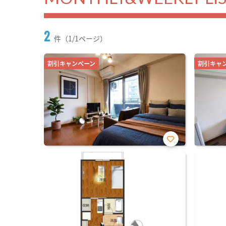
2
件（1/1ページ）
割引キャンペーン
割引キャ
お気
に入
り登
録