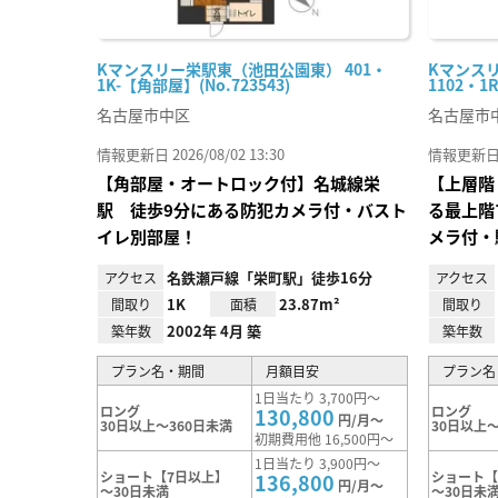
Kマンスリー栄駅東（池田公園東） 401・
Kマンス
1K-【角部屋】(No.723543)
1102・1
名古屋市中区
名古屋市
情報更新日 2026/08/02 13:30
情報更新日 20
【角部屋・オートロック付】名城線栄
【上層階
駅 徒歩9分にある防犯カメラ付・バスト
る最上階
イレ別部屋！
メラ付・
名鉄瀬戸線「栄町駅」徒歩16分
アクセス
アクセス
1K
23.87m²
間取り
面積
間取り
2002年 4月 築
築年数
築年数
プラン名・期間
月額目安
プラン名
1日当たり 3,700円～
ロング
ロング
130,800
円/月～
30日以上～360日未満
30日以上～
初期費用他 16,500円～
1日当たり 3,900円～
ショート【7日以上】
ショート【
136,800
円/月～
～30日未満
～30日未