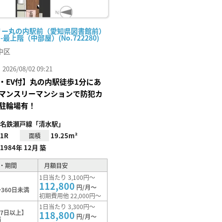
リー丸の内駅前（愛知県図書館前）
R-最上階（中部屋）(No.722280)
中区
26/08/02 09:21
・EV付】丸の内駅徒歩1分にあ
マンスリーマンションで防犯カ
駐輪場有！
名鉄瀬戸線「清水駅」
1R
19.25m²
面積
1984年 12月 築
・期間
月額目安
1日当たり 3,100円～
112,800
円/月～
360日未満
初期費用他 22,000円～
1日当たり 3,300円～
7日以上】
118,800
円/月～
満