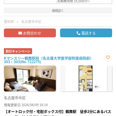
初期費用他 16,500円～
病院近く
愛知県
名古屋市中区
お問合わせ
電話する
割引キャンペーン
Kマンスリー鶴舞駅前（名古屋大学医学部附属病院前）
303・303(No.722275)
お気
に入
り登
録
名古屋市中区
情報更新日 2026/08/09 18:14
【オートロック付・宅配ボックス付】鶴舞駅 徒歩2分にあるバス