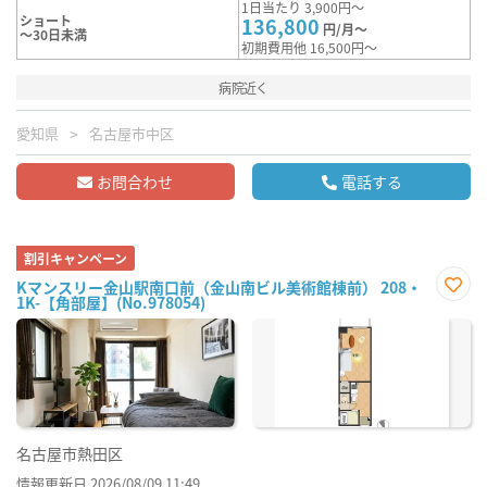
1日当たり 3,900円～
ショート
136,800
円/月～
～30日未満
初期費用他 16,500円～
病院近く
愛知県
名古屋市中区
お問合わせ
電話する
割引キャンペーン
Kマンスリー金山駅南口前（金山南ビル美術館棟前） 208・
1K-【角部屋】(No.978054)
お気
に入
り登
録
名古屋市熱田区
情報更新日 2026/08/09 11:49