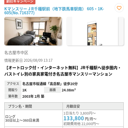
割引キャンペーン
KマンスリーＪR千種駅前（地下鉄馬車駅南） 605・1K-
605(No.716377)
お気
に入
り登
録
名古屋市中区
情報更新日 2026/08/09 13:17
【オートロック付・インターネット無料】JR千種駅へ徒歩圏内・
バストイレ別の家具家電付き名古屋市マンスリーマンション
アクセス
名古屋市桜通線「高岳駅」徒歩20分
間取り
1K
面積
24.08m²
築年数
2003年 2月 築
プラン名・期間
月額目安
1日当たり 3,800円～
ロング
133,800
円/月～
30日以上～360日未満
初期費用他 22,000円～