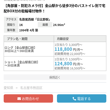
【角部屋・防犯カメラ付】金山駅から徒歩3分のバストイレ別で宅
配BOX付の駐輪場付物件！
アクセス
名鉄尾西線「日比野駅」
間取り
1K
面積
24.96m²
築年数
1994年 4月 築
プラン名・期間
月額目安
1日当たり 3,300円～
ロング【金山駅南口前】
118,800
円/月～
30日以上～360日未満
初期費用他 22,000円～
1日当たり 3,500円～
ショート【金山駅南口前】
124,800
円/月～
～30日未満
初期費用他 16,500円～
病院近く
愛知県
名古屋市熱田区
お問合わせ
電話する