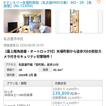
Kマンスリー矢場町駅前（名古屋PARCO東） 802・1R-【角
部屋】(No.723556)
お気
に入
り登
録
名古屋市中区
情報更新日 2026/08/09 10:05
【最上階角部屋・オートロック付】矢場町駅から徒歩3分の防犯カ
メラ付きセキュリティ対策物件！
アクセス
名鉄瀬戸線「栄町駅」徒歩15分
間取り
1R
面積
30.3m²
築年数
2004年 2月 築
プラン名・期間
月額目安
1日当たり 4,000円～
ロング
139,800
円/月～
30日以上～360日未満
初期費用他 16,500円～
1日当たり 4,100円～
ショート【7日以上】