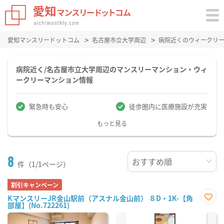
愛知マンスリードットコム
名古屋市立大学周辺
病院近くのウィークリ
病院近く/名古屋市立大学周辺のマンスリーマンション・ウィ
ークリーマンション情報
緊急時も安心
徒歩圏内に医療施設が充実
もっと見る
8
件（1/1ページ）
割引キャンペーン
KマンスリーJR金山駅前（アスナル金山前） ８D・1K-【角
部屋】(No.722261)
お気
に入
り登