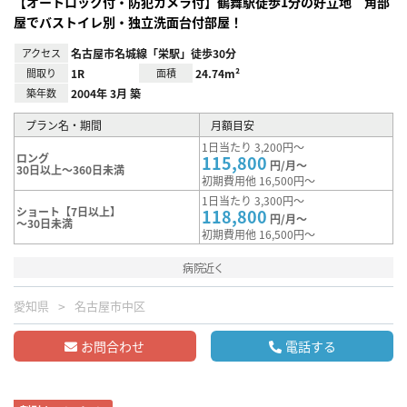
【オートロック付・防犯カメラ付】鶴舞駅徒歩1分の好立地 角部
屋でバストイレ別・独立洗面台付部屋！
アクセス
名古屋市名城線「栄駅」徒歩30分
間取り
1R
面積
24.74m²
築年数
2004年 3月 築
プラン名・期間
月額目安
1日当たり 3,200円～
ロング
115,800
円/月～
30日以上～360日未満
初期費用他 16,500円～
1日当たり 3,300円～
ショート【7日以上】
118,800
円/月～
～30日未満
初期費用他 16,500円～
病院近く
愛知県
名古屋市中区
お問合わせ
電話する