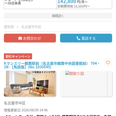
142,800
円/月～
～30日未満
初期費用他 16,500円～
病院近く
愛知県
名古屋市中区
お問合わせ
電話する
割引キャンペーン
Kマンスリー鶴舞駅前（名古屋市鶴舞中央図書館前） 704・
1R-【角部屋】(No.1030545)
お気
に入
り登
録
名古屋市中区
情報更新日 2026/08/09 14:46