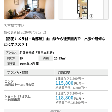
録
名古屋市中区
情報更新日 2026/08/09 17:52
【防犯カメラ付・角部屋】金山駅から徒歩圏内で 出張や研修な
どにオススメ！
アクセス
名鉄常滑線「豊田本町駅」
間取り
1K
面積
25.95m²
築年数
1995年 2月 築
プラン名・期間
月額目安
1日当たり 3,200円～
ロング
115,800
円/月～
30日以上～360日未満
初期費用他 16,500円～
1日当たり 3,300円～
ショート【7日以上】
118,800
円/月～
～30日未満
初期費用他 16,500円～
病院近く