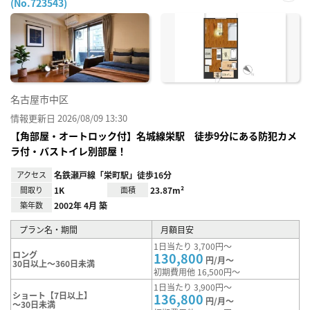
(No.723543)
お気
に入
り登
録
名古屋市中区
情報更新日 2026/08/09 13:30
【角部屋・オートロック付】名城線栄駅 徒歩9分にある防犯カメ
ラ付・バストイレ別部屋！
アクセス
名鉄瀬戸線「栄町駅」徒歩16分
間取り
1K
面積
23.87m²
築年数
2002年 4月 築
プラン名・期間
月額目安
1日当たり 3,700円～
ロング
130,800
円/月～
30日以上～360日未満
初期費用他 16,500円～
1日当たり 3,900円～
ショート【7日以上】
136,800
円/月～
～30日未満