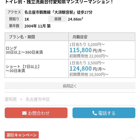
トイレ別・独立洗面台付愛知県マンスリーマンション！
アクセス
名古屋市鶴舞線「大須観音駅」徒歩27分
間取り
1K
面積
24.66m²
築年数
2004年 11月 築
プラン名・期間
月額目安
1日当たり 3,200円～
ロング
115,800
円/月～
30日以上～360日未満
初期費用他 22,000円～
1日当たり 3,500円～
ショート【7日以上】
124,800
円/月～
～30日未満
初期費用他 16,500円～
病院近く
愛知県
名古屋市中区
お問合わせ
電話する
割引キャンペーン