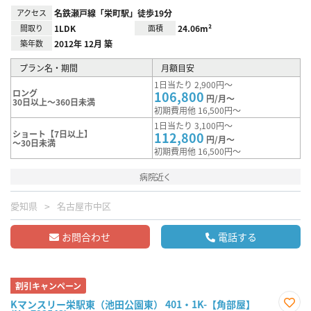
アクセス
名鉄瀬戸線「栄町駅」徒歩19分
間取り
1LDK
面積
24.06m²
築年数
2012年 12月 築
プラン名・期間
月額目安
1日当たり 2,900円～
ロング
106,800
円/月～
30日以上～360日未満
初期費用他 16,500円～
1日当たり 3,100円～
ショート【7日以上】
112,800
円/月～
～30日未満
初期費用他 16,500円～
病院近く
愛知県
名古屋市中区
お問合わせ
電話する
割引キャンペーン
Kマンスリー栄駅東（池田公園東） 401・1K-【角部屋】