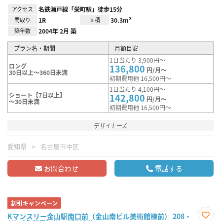
アクセス
名鉄瀬戸線「栄町駅」徒歩15分
間取り
1R
面積
30.3m²
築年数
2004年 2月 築
プラン名・期間
月額目安
1日当たり 3,900円～
ロング
136,800
円/月～
30日以上～360日未満
初期費用他 16,500円～
1日当たり 4,100円～
ショート【7日以上】
142,800
円/月～
～30日未満
初期費用他 16,500円～
デザイナーズ
愛知県
名古屋市中区
お問合わせ
電話する
割引キャンペーン
Kマンスリー金山駅南口前（金山南ビル美術館棟前） 208・