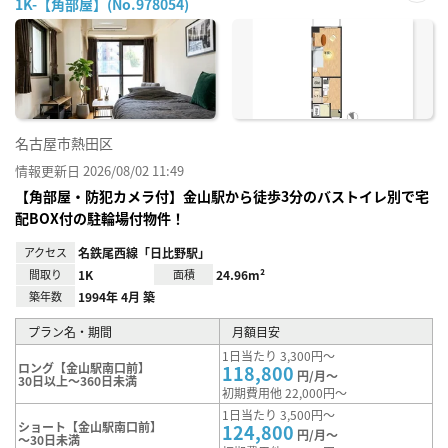
1K-【角部屋】(No.978054)
お気
に入
り登
録
名古屋市熱田区
情報更新日 2026/08/02 11:49
【角部屋・防犯カメラ付】金山駅から徒歩3分のバストイレ別で宅
配BOX付の駐輪場付物件！
アクセス
名鉄尾西線「日比野駅」
間取り
1K
面積
24.96m²
築年数
1994年 4月 築
プラン名・期間
月額目安
1日当たり 3,300円～
ロング【金山駅南口前】
118,800
円/月～
30日以上～360日未満
初期費用他 22,000円～
1日当たり 3,500円～
ショート【金山駅南口前】
124,800
円/月～
～30日未満