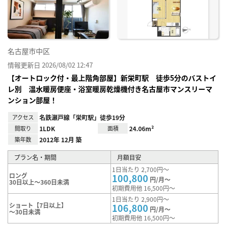
録
名古屋市中区
情報更新日 2026/08/02 12:47
【オートロック付・最上階角部屋】新栄町駅 徒歩5分のバストイ
レ別 温水暖房便座・浴室暖房乾燥機付き名古屋市マンスリーマ
ンション部屋！
アクセス
名鉄瀬戸線「栄町駅」徒歩19分
間取り
1LDK
面積
24.06m²
築年数
2012年 12月 築
プラン名・期間
月額目安
1日当たり 2,700円～
ロング
100,800
円/月～
30日以上～360日未満
初期費用他 16,500円～
1日当たり 2,900円～
ショート【7日以上】
106,800
円/月～
～30日未満
初期費用他 16,500円～