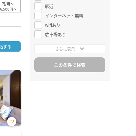
0
円/月～
駅近
6,500円～
インターネット無料
wifiあり
駐車場あり
話する
さらに表示
お気
に入