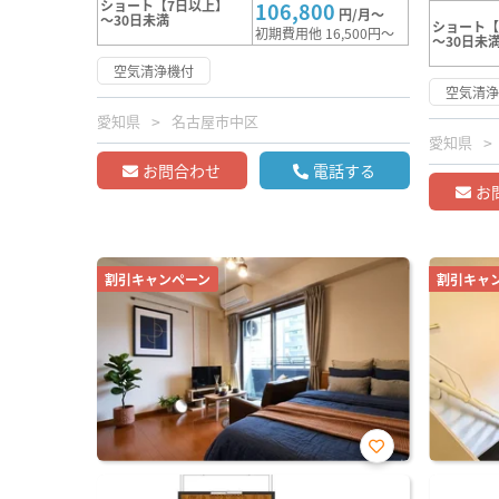
ショート【7日以上】
106,800
円/月～
～30日未満
ショート【
初期費用他 16,500円～
～30日未
空気清浄機付
空気清
愛知県
名古屋市中区
愛知県
お問合わせ
電話する
お
割引キャンペーン
割引キャ
お気
に入