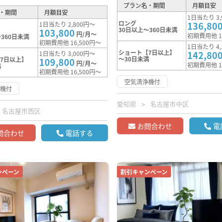
プラン名・期間
月額目安
・期間
月額目安
1日当たり 3,
ロング
136,80
1日当たり 2,800円～
30日以上～360日未満
103,800
円/月～
初期費用他 1
360日未満
初期費用他 16,500円～
1日当たり 4,
ショート【7日以上】
142,80
1日当たり 3,000円～
～30日未満
7日以上】
109,800
円/月～
初期費用他 1
満
初期費用他 16,500円～
空気清浄機付
浄機付
愛知県
名古屋市中区
名古屋市西区
お問合わせ
電
問合わせ
電話する
ンペーン
割引キャンペーン