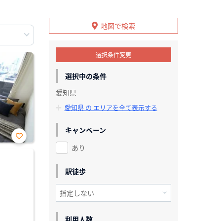
地図で検索
選択条件変更
選択中の条件
愛知県
愛知県 の エリアを全て表示する
キャンペーン
あり
お気
に入
り登
録
駅徒歩
利用人数