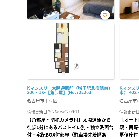
お気
に入
り登
録
Kマンスリー太閤通駅前（増子記念病院前）
Kマンス
206・1K-【角部屋】(No.722263)
東） 402・
名古屋市中村区
名古屋市
情報更新日 2026/08/02 09:14
情報更新日 20
【角部屋・防犯カメラ付】太閤通駅から
【オート
徒歩1分にあるバストイレ別・独立洗面台
駅・国際
付・宅配BOX付部屋（駐車場先着順あ
房便座付