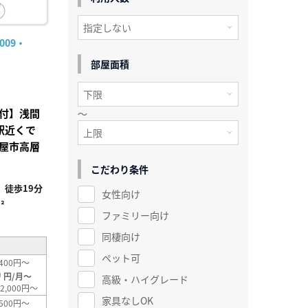
009・
部屋面積
付】浅間
～
屋駅近くで
屋市高層
こだわり条件
徒歩19分
女性向け
²
ファミリー向け
同棲向け
ペット可
400円～
0
円/月～
高級・ハイグレード
2,000円～
家具なしOK
500円～