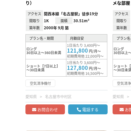
り）
メな部屋
関西本線「名古屋駅」徒歩19分
アクセス
アクセス
1K
30.51m²
間取り
面積
間取り
2000年 9月 築
築年数
築年数
プラン名・期間
月額目安
プラン名
1日当たり 3,400円～
ロング
ロング
121,800
円/月～
30日以上～360日未満
30日以上～
初期費用他 22,000円～
1日当たり 3,600円～
ショート【7日以上】
ショート【
127,800
円/月～
～30日未満
～30日未
初期費用他 16,500円～
空気清浄機付
空気清
愛知県
名古屋市中村区
愛知県
お問合わせ
電話する
お