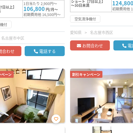
ショート【7日以上】
124,80
1日当たり 2,900円～
～30日未満
7日以上】
106,800
初期費用他 1
円/月～
満
初期費用他 16,500円～
空気清浄機付
浄機付
愛知県
名古屋市西区
名古屋市中区
お問合わせ
電
問合わせ
電話する
ンペーン
割引キャンペーン
お気
に入