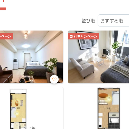
並び順
ンペーン
割引キャンペーン
お気
に入
り登
録