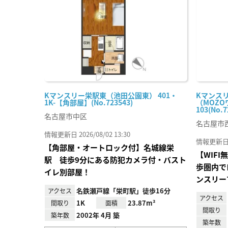
り登
録
Kマンスリー栄駅東（池田公園東） 401・
Kマンス
1K-【角部屋】(No.723543)
（MOZO
103(No.7
名古屋市中区
名古屋市
情報更新日 2026/08/02 13:30
情報更新日 20
【角部屋・オートロック付】名城線栄
【WIF
駅 徒歩9分にある防犯カメラ付・バスト
歩圏内で
イレ別部屋！
ンスリー
名鉄瀬戸線「栄町駅」徒歩16分
アクセス
アクセス
1K
23.87m²
間取り
面積
間取り
2002年 4月 築
築年数
築年数