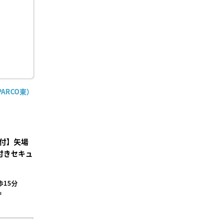
り登
録
ARCO東）
)
付】矢場
付きセキュ
15分
²