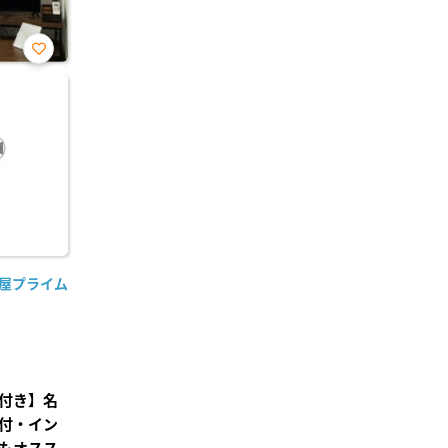
お気
に入
り登
録
古屋プライム
付き】名
付・イン
もオスス