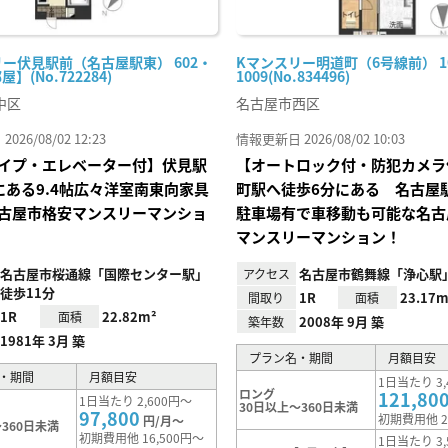
ー伏見駅前（名古屋駅東） 602・
Kマンスリー明道町（6号線前） 1
屋】(No.722284)
1009(No.834496)
中区
名古屋市西区
26/08/02 12:23
情報更新日 2026/08/02 10:03
イプ・エレベーター付】伏見駅
【オートロック付・防犯カメラ
にある9.4帖広々洋室南東向家具
町駅へ徒歩6分にある 名古
古屋市格安マンスリーマンショ
駐車場有で車移動も可能な名古
マンスリーマンション！
名古屋市桜通線「国際センター駅」
名古屋市鶴舞線「浄心駅」
アクセス
徒歩11分
1R
23.17m
間取り
面積
1R
22.82m²
面積
2008年 9月 築
築年数
1981年 3月 築
プラン名・期間
月額目安
・期間
月額目安
1日当たり 3,
ロング
121,80
1日当たり 2,600円～
30日以上～360日未満
97,800
初期費用他 2
円/月～
360日未満
初期費用他 16,500円～
1日当たり 3,