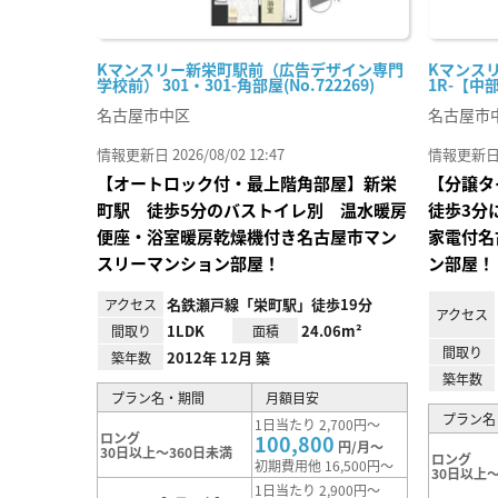
Kマンスリー新栄町駅前（広告デザイン専門
Kマンスリ
学校前） 301・301-角部屋(No.722269)
1R-【中部
名古屋市中区
名古屋市
情報更新日 2026/08/02 12:47
情報更新日 20
【オートロック付・最上階角部屋】新栄
【分譲タ
町駅 徒歩5分のバストイレ別 温水暖房
徒歩3分
便座・浴室暖房乾燥機付き名古屋市マン
家電付名
スリーマンション部屋！
ン部屋！
名鉄瀬戸線「栄町駅」徒歩19分
アクセス
アクセス
1LDK
24.06m²
間取り
面積
間取り
2012年 12月 築
築年数
築年数
プラン名・期間
月額目安
プラン名
1日当たり 2,700円～
ロング
100,800
円/月～
30日以上～360日未満
ロング
初期費用他 16,500円～
30日以上～
1日当たり 2,900円～