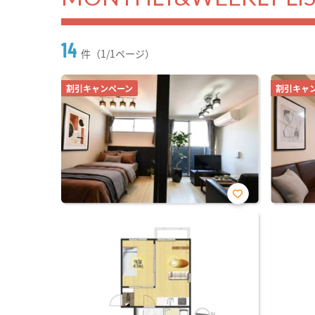
14
件（1/1ページ）
割引キャンペーン
割引キャ
お気
に入
り登
録