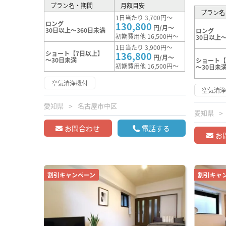
プラン名・期間
月額目安
プラン名
1日当たり 3,700円～
ロング
130,800
円/月～
30日以上～360日未満
ロング
初期費用他 16,500円～
30日以上～
1日当たり 3,900円～
ショート【7日以上】
136,800
円/月～
～30日未満
ショート【
初期費用他 16,500円～
～30日未
空気清浄機付
空気清
愛知県
名古屋市中区
愛知県
お問合わせ
電話する
お
割引キャンペーン
割引キャ