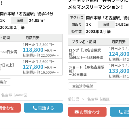
！
メなマンスリーマンション！
関西本線「名古屋駅」徒歩14分
関西本線「名古屋駅」徒
アクセス
1K
24.85m²
面積
1K
24.92m
間取り
面積
2001年 2月 築
2003年 3月 築
築年数
・期間
月額目安
プラン名・期間
月額目安
1日当たり 3,300円～
118,800
1日当たり 3,
ロング【JR名古屋駅
円/月～
360日未満
124,80
前】
初期費用他 22,000円～
30日以上～365日未満
初期費用他 2
1日当たり 3,600円～
7日以上】
127,800
1日当たり 3,
ショート【JR名古屋駅
円/月～
満
133,80
前】
初期費用他 16,500円～
～30日未満
初期費用他 1
浄機付
空気清浄機付
名古屋市中村区
愛知県
名古屋市西区
問合わせ
電話する
お問合わせ
電