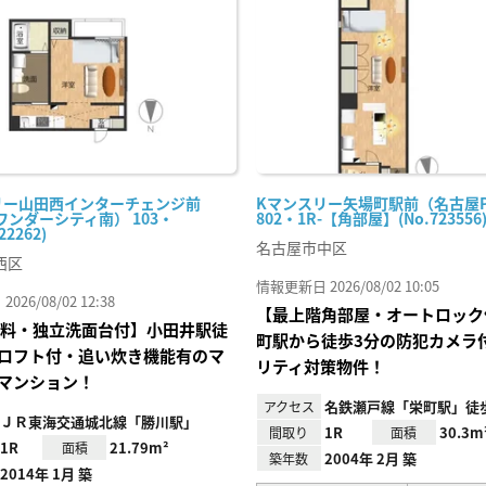
り登
録
リー山田西インターチェンジ前
Kマンスリー矢場町駅前（名古屋P
ワンダーシティ南） 103・
802・1R-【角部屋】(No.723556
22262)
名古屋市中区
西区
情報更新日 2026/08/02 10:05
26/08/02 12:38
【最上階角部屋・オートロック
I無料・独立洗面台付】小田井駅徒
町駅から徒歩3分の防犯カメラ
ロフト付・追い炊き機能有のマ
リティ対策物件！
マンション！
名鉄瀬戸線「栄町駅」徒歩
アクセス
ＪＲ東海交通城北線「勝川駅」
1R
30.3m
間取り
面積
1R
21.79m²
面積
2004年 2月 築
築年数
2014年 1月 築