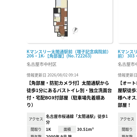
Kマンスリー太閤通駅前（増子記念病院前）
Kマンス
206・1K-【角部屋】(No.722263)
前） 303・
名古屋市中村区
名古屋市
情報更新日 2026/08/02 09:14
情報更新日 20
【角部屋・防犯カメラ付】太閤通駅から
【オート
徒歩1分にあるバストイレ別・独立洗面台
屋駅徒歩
付・宅配BOX付部屋（駐車場先着順あ
様へオス
り）
部屋！
名古屋市桜通線「太閤通駅」徒歩1
アクセス
アクセス
分
1K
30.51m²
間取り
面積
間取り
2000年 9月 築
築年数
築年数