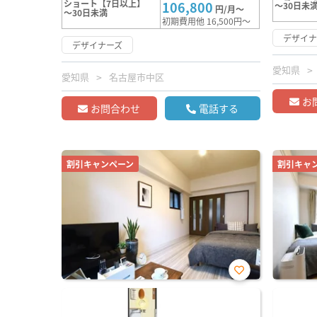
ショート【7日以上】
106,800
～30日未
円/月～
～30日未満
初期費用他 16,500円～
デザイナ
デザイナーズ
愛知県
愛知県
名古屋市中区
お
お問合わせ
電話する
割引キャンペーン
割引キャ
お気
に入
り登
録