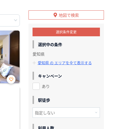
地図で検索
選択条件変更
選択中の条件
愛知県
愛知県 の エリアを全て表示する
キャンペーン
あり
お気
に入
り登
録
駅徒歩
利用人数