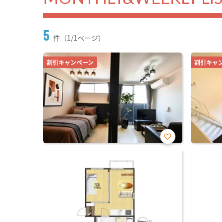
5
件（1/1ページ）
割引キャンペーン
割引キャ
お気
に入
り登
録