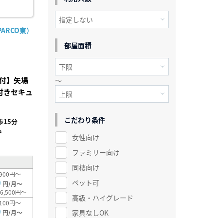
ARCO東）
)
部屋面積
付】矢場
～
付きセキュ
こだわり条件
15分
²
女性向け
ファミリー向け
同棲向け
900円～
0
ペット可
円/月～
6,500円～
高級・ハイグレード
100円～
0
家具なしOK
円/月～