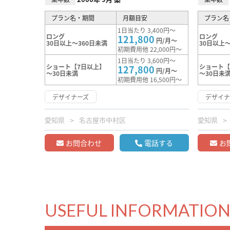
プラン名・期間
月額目安
プラン名
1日当たり 3,400円～
ロング
ロング
121,800
円/月～
30日以上～360日未満
30日以上～
初期費用他 22,000円～
1日当たり 3,600円～
ショート【7日以上】
ショート【
127,800
円/月～
～30日未満
～30日未
初期費用他 16,500円～
デザイナーズ
デザイナ
愛知県
名古屋市中村区
愛知県
お問合わせ
電話する
お
USEFUL INFORMATIO