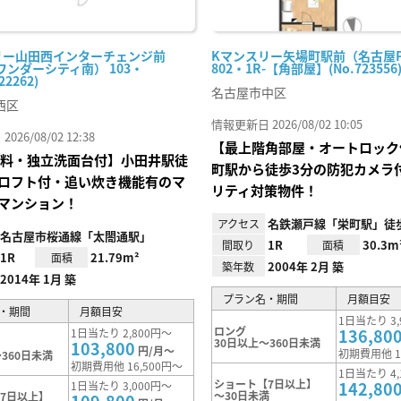
リー山田西インターチェンジ前
Kマンスリー矢場町駅前（名古屋P
ワンダーシティ南） 103・
802・1R-【角部屋】(No.723556
22262)
名古屋市中区
西区
情報更新日 2026/08/02 10:05
26/08/02 12:38
【最上階角部屋・オートロック
I無料・独立洗面台付】小田井駅徒
町駅から徒歩3分の防犯カメラ
ロフト付・追い炊き機能有のマ
リティ対策物件！
マンション！
名鉄瀬戸線「栄町駅」徒歩
アクセス
名古屋市桜通線「太閤通駅」
1R
30.3m
間取り
面積
1R
21.79m²
面積
2004年 2月 築
築年数
2014年 1月 築
プラン名・期間
月額目安
・期間
月額目安
1日当たり 3,
ロング
136,80
1日当たり 2,800円～
30日以上～360日未満
103,800
円/月～
初期費用他 1
360日未満
初期費用他 16,500円～
1日当たり 4,
ショート【7日以上】
142,80
1日当たり 3,000円～
～30日未満
7日以上】