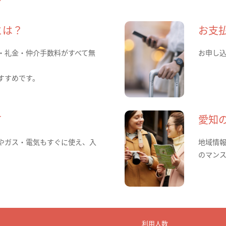
とは？
お支
・礼金・仲介手数料がすべて無
お申し
すすめです。
て
愛知
やガス・電気もすぐに使え、入
地域情
のマン
利用人数