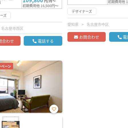
109,800
円/月～
初期費用他 1
満
初期費用他 16,500円～
デザイナーズ
ーズ
愛知県
名古屋市中区
名古屋市西区
お問合わせ
電
問合わせ
電話する
ンペーン
お気
に入
り登
録