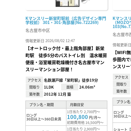
Kマンスリー新栄町駅前（広告デザイン専門
Kマンス
学校前） 301・301-角部屋(No.722269)
（MOZO
103(No.7
名古屋市中区
名古屋市
情報更新日 2026/08/02 12:47
情報更新日 20
【オートロック付・最上階角部屋】新栄
【WIF
町駅 徒歩5分のバストイレ別 温水暖房
歩圏内で
便座・浴室暖房乾燥機付き名古屋市マン
ンスリー
スリーマンション部屋！
アクセス
名鉄瀬戸線「栄町駅」徒歩19分
アクセス
間取り
1LDK
24.06m²
間取り
面積
築年数
2012年 12月 築
築年数
プラン名
プラン名・期間
月額目安
1日当たり 2,700円～
ロング
ロング
100,800
30日以上～
円/月～
30日以上～360日未満
初期費用他 16,500円～
1日当たり 2,900円～
ショート【