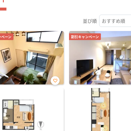
並び順
ンペーン
割引キャンペーン
お気
に入
り登
録