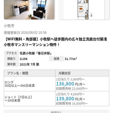
録
小牧市
情報更新日 2026/08/02 10:58
【WIFI無料・角部屋】小牧駅へ徒歩圏内の広々独立洗面台付築浅
小牧市マンスリーマンション物件！
アクセス
名鉄小牧線「春日井駅」
間取り
1LDK
面積
31.77m²
築年数
2021年 7月 築
プラン名・期間
月額目安
1日当たり 3,900円～
ロング
136,800
円/月～
30日以上～360日未満
初期費用他 22,000円～
1日当たり 4,000円～
ショート【7日以上】
139,800
円/月～
～30日未満
初期費用他 16,500円～
病院近く