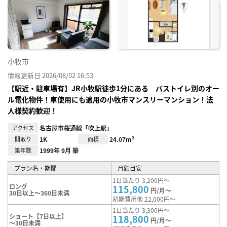
に入
り登
録
小牧市
情報更新日 2026/08/02 16:53
【駅近・駐車場有】JR小牧駅徒歩1分にある バストイレ別のオー
ル電化物件！車使用にも適用の小牧市マンスリーマンション！法
人様契約歓迎！
アクセス
名古屋市桜通線「吹上駅」
間取り
1K
面積
24.07m²
築年数
1999年 9月 築
プラン名・期間
月額目安
1日当たり 3,200円～
ロング
115,800
円/月～
30日以上～360日未満
初期費用他 22,000円～
1日当たり 3,300円～
ショート【7日以上】
118,800
円/月～
～30日未満