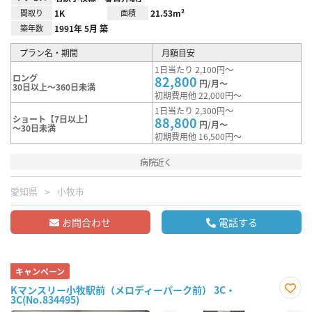
間取り
1K
面積
21.53m²
築年数
1991年 5月 築
プラン名・期間
月額目安
1日当たり 2,100円～
ロング
82,800
円/月～
30日以上～360日未満
初期費用他 22,000円～
1日当たり 2,300円～
ショート【7日以上】
88,800
円/月～
～30日未満
初期費用他 16,500円～
病院近く
愛知県
小牧市
お問合わせ
電話する
キャンペーン
Kマンスリー小牧駅前（メロディーパーク前） 3C・
3C(No.834495)
お気