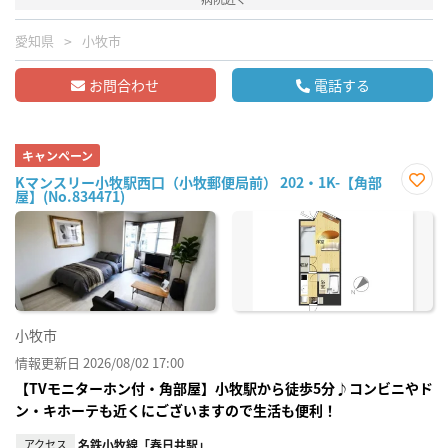
愛知県
小牧市
お問合わせ
電話する
キャンペーン
Kマンスリー小牧駅西口（小牧郵便局前） 202・1K-【角部
屋】(No.834471)
お気
に入
り登
録
小牧市
情報更新日 2026/08/02 17:00
【TVモニターホン付・角部屋】小牧駅から徒歩5分♪コンビニやド
ン・キホーテも近くにございますので生活も便利！
アクセス
名鉄小牧線「春日井駅」