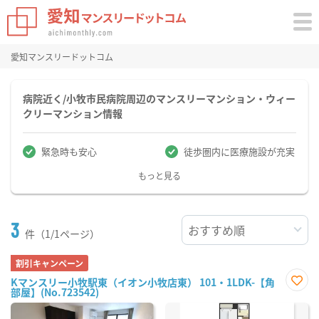
愛知マンスリードットコム
病院近く/小牧市民病院周辺のマンスリーマンション・ウィー
クリーマンション情報
緊急時も安心
徒歩圏内に医療施設が充実
もっと見る
3
件（1/1ページ）
割引キャンペーン
Kマンスリー小牧駅東（イオン小牧店東） 101・1LDK-【角
部屋】(No.723542)
お気
に入
り登