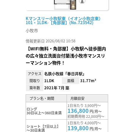
Kマンスリー小牧駅東（イオン小牧店東）
101・1LDK-【角部屋】(No.723542)
小牧市
情報更新日 2026/08/02 10:58
【WIFI無料・角部屋】小牧駅へ徒歩圏内
の広々独立洗面台付築浅小牧市マンスリ
ーマンション物件！
名鉄小牧線「春日井駅」
アクセス
1LDK
31.77m²
間取り
面積
2021年 7月 築
築年数
プラン名・期間
月額目安
1日当たり 3,900円～
ロング
136,800
円/月～
30日以上～360日未満
初期費用他 22,000円～
1日当たり 4,000円～
ショート【7日以上】
139,800
円/月～
～30日未満