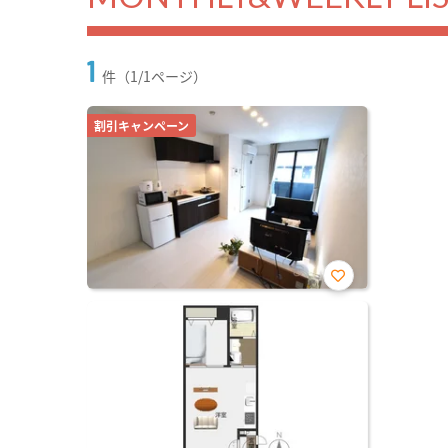
1
件（1/1ページ）
割引キャンペーン
お気
に入
り登
録