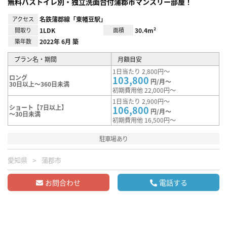
無料バストイレ別・独立洗面台付蒲郡市マンスリー部屋！
アクセス
名鉄蒲郡線「東幡豆駅」
間取り
1LDK
面積
30.4m²
築年数
2022年 6月 築
プラン名・期間
月額目安
1日当たり 2,800円～
ロング
103,800
円/月～
30日以上～360日未満
初期費用他 22,000円～
1日当たり 2,900円～
ショート【7日以上】
106,800
円/月～
～30日未満
初期費用他 16,500円～
駐車場あり
愛知県
蒲郡市
お問合わせ
電話する