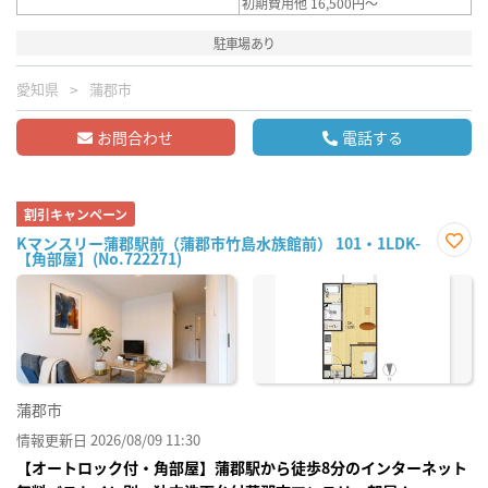
初期費用他 16,500円～
駐車場あり
愛知県
蒲郡市
お問合わせ
電話する
割引キャンペーン
Kマンスリー蒲郡駅前（蒲郡市竹島水族館前） 101・1LDK-
【角部屋】(No.722271)
お気
に入
り登
録
蒲郡市
情報更新日 2026/08/09 11:30
【オートロック付・角部屋】蒲郡駅から徒歩8分のインターネット