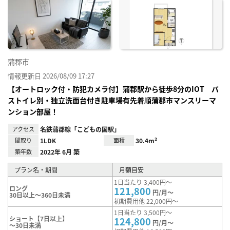
に入
り登
録
蒲郡市
情報更新日 2026/08/09 17:27
【オートロック付・防犯カメラ付】蒲郡駅から徒歩8分のIOT バ
ストイレ別・独立洗面台付き駐車場有先着順蒲郡市マンスリーマ
ンション部屋！
アクセス
名鉄蒲郡線「こどもの国駅」
間取り
1LDK
面積
30.4m²
築年数
2022年 6月 築
プラン名・期間
月額目安
1日当たり 3,400円～
ロング
121,800
円/月～
30日以上～360日未満
初期費用他 22,000円～
1日当たり 3,500円～
ショート【7日以上】
124,800
円/月～
～30日未満