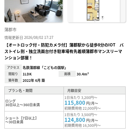
録
蒲郡市
情報更新日 2026/08/02 17:27
【オートロック付・防犯カメラ付】蒲郡駅から徒歩8分のIOT バ
ストイレ別・独立洗面台付き駐車場有先着順蒲郡市マンスリーマ
ンション部屋！
アクセス
名鉄蒲郡線「こどもの国駅」
間取り
1LDK
面積
30.4m²
築年数
2022年 6月 築
プラン名・期間
月額目安
1日当たり 3,200円～
ロング
115,800
円/月～
30日以上～360日未満
初期費用他 22,000円～
1日当たり 3,500円～
ショート【7日以上】
124,800
円/月～
～30日未満
初期費用他 16,500円～