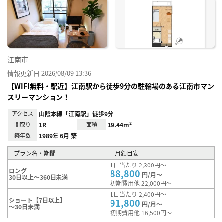
に入
り登
録
江南市
情報更新日 2026/08/09 13:36
【WIFI無料・駅近】江南駅から徒歩9分の駐輪場のある江南市マン
スリーマンション！
アクセス
山陰本線「江南駅」徒歩9分
間取り
1R
面積
19.44m²
築年数
1989年 6月 築
プラン名・期間
月額目安
1日当たり 2,300円～
ロング
88,800
円/月～
30日以上～360日未満
初期費用他 22,000円～
1日当たり 2,400円～
ショート【7日以上】
91,800
円/月～
～30日未満
初期費用他 16,500円～