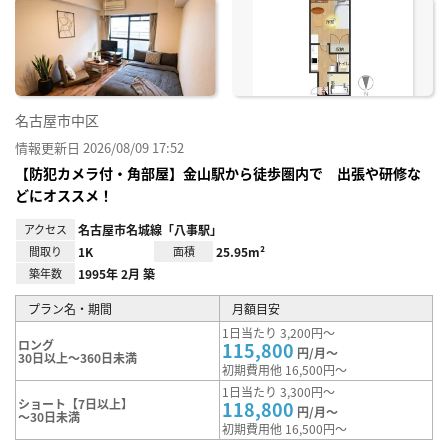
に入
り登
録
名古屋市中区
情報更新日 2026/08/09 17:52
【防犯カメラ付・角部屋】金山駅から徒歩圏内で 出張や研修な
どにオススメ！
アクセス
名古屋市名城線「八事駅」
間取り
1K
面積
25.95m²
築年数
1995年 2月 築
プラン名・期間
月額目安
1日当たり 3,200円～
ロング
115,800
円/月～
30日以上～360日未満
初期費用他 16,500円～
1日当たり 3,300円～
ショート【7日以上】
118,800
円/月～
～30日未満
初期費用他 16,500円～