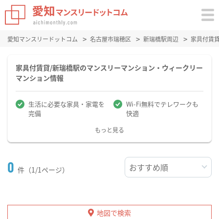
愛知マンスリードットコム
名古屋市瑞穂区
新瑞橋駅周辺
家具付賃
家具付賃貸/新瑞橋駅のマンスリーマンション・ウィークリー
マンション情報
生活に必要な家具・家電を
Wi-Fi無料でテレワークも
完備
快適
もっと見る
0
件（1/1ページ）
地図で検索