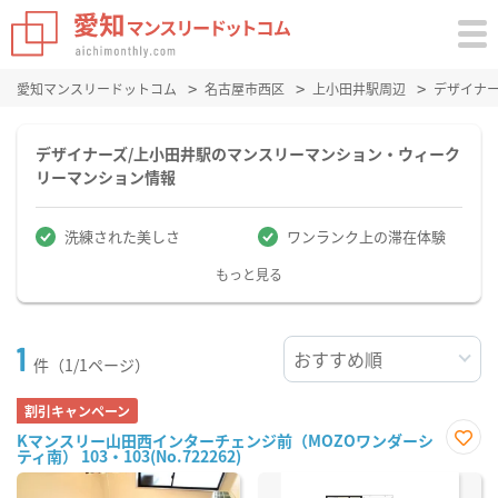
愛知マンスリードットコム
名古屋市西区
上小田井駅周辺
デザイナ
デザイナーズ/上小田井駅のマンスリーマンション・ウィーク
リーマンション情報
洗練された美しさ
ワンランク上の滞在体験
もっと見る
1
件（1/1ページ）
割引キャンペーン
Kマンスリー山田西インターチェンジ前（MOZOワンダーシ
ティ南） 103・103(No.722262)
お気
に入
り登