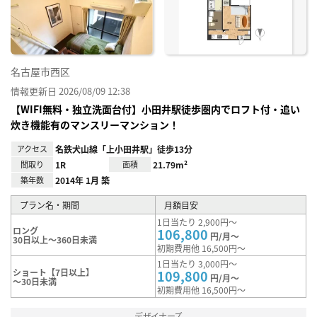
録
名古屋市西区
情報更新日 2026/08/09 12:38
【WIFI無料・独立洗面台付】小田井駅徒歩圏内でロフト付・追い
炊き機能有のマンスリーマンション！
アクセス
名鉄犬山線「上小田井駅」徒歩13分
間取り
1R
面積
21.79m²
築年数
2014年 1月 築
プラン名・期間
月額目安
1日当たり 2,900円～
ロング
106,800
円/月～
30日以上～360日未満
初期費用他 16,500円～
1日当たり 3,000円～
ショート【7日以上】
109,800
円/月～
～30日未満
初期費用他 16,500円～
デザイナーズ