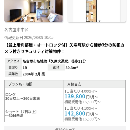
録
名古屋市中区
情報更新日 2026/08/09 10:05
【最上階角部屋・オートロック付】矢場町駅から徒歩3分の防犯カ
メラ付きセキュリティ対策物件！
アクセス
名古屋市名城線「久屋大通駅」徒歩21分
間取り
1R
面積
30.3m²
築年数
2004年 2月 築
プラン名・期間
月額目安
1日当たり 4,000円～
ロング
139,800
円/月～
30日以上～360日未満
初期費用他 16,500円～
1日当たり 4,100円～
ショート【7日以上】
142,800
円/月～
～30日未満
初期費用他 16,500円～
デザイナーズ