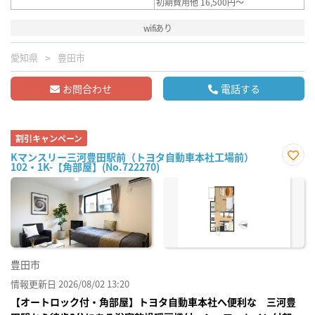
初期費用他 16,500円～
wifiあり
愛知県
豊田市
お問合わせ
電話する
割引キャンペーン
Kマンスリー三河豊田駅前（トヨタ自動車本社工場前）
102・1K-【角部屋】(No.722270)
お気
に入
り登
録
豊田市
情報更新日 2026/08/02 13:20
【オートロック付・角部屋】トヨタ自動車本社へ便利な 三河豊