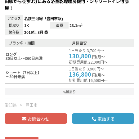
田駅から徒歩3分にある浴室乾燥暖房機付・シャワートイレ付部
屋！
アクセス
名鉄三河線「豊田市駅」
間取り
1K
面積
23.1m²
築年数
2019年 8月 築
プラン名・期間
月額目安
1日当たり 3,700円～
ロング
130,800
円/月～
30日以上～360日未満
初期費用他 22,000円～
1日当たり 3,900円～
ショート【7日以上】
136,800
円/月～
～30日未満
初期費用他 16,500円～
wifiあり
愛知県
豊田市
お問合わせ
電話する