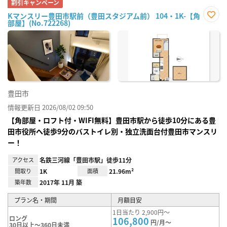
割引キャンペーン
Kマンスリー豊田市駅前（豊田スタジアム前） 104・1K-【角
部屋】(No.722268)
お気
に入
り登
録
豊田市
情報更新日 2026/08/02 09:50
【角部屋・ロフト付・WIFI無料】豊田市駅から徒歩10分にある豊
田市役所へ徒歩9分のバストイレ別・独立洗面台付豊田市マンスリ
ー！
アクセス
名鉄三河線「豊田市駅」徒歩11分
間取り
1K
面積
21.96m²
築年数
2017年 11月 築
プラン名・期間
月額目安
1日当たり 2,900円～
ロング
106,800
円/月～
30日以上～360日未満