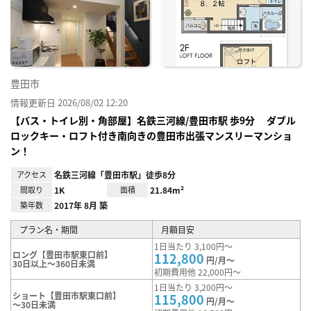
に入
り登
録
豊田市
情報更新日 2026/08/02 12:20
【バス・トイレ別・角部屋】名鉄三河線/豊田市駅 歩9分 ダブル
ロックキー・ロフト付き南向きの豊田市出張マンスリーマンショ
ン！
アクセス
名鉄三河線「豊田市駅」徒歩8分
間取り
1K
面積
21.84m²
築年数
2017年 8月 築
プラン名・期間
月額目安
1日当たり 3,100円～
ロング【豊田市駅東口前】
112,800
円/月～
30日以上～360日未満
初期費用他 22,000円～
1日当たり 3,200円～
ショート【豊田市駅東口前】
115,800
円/月～
～30日未満