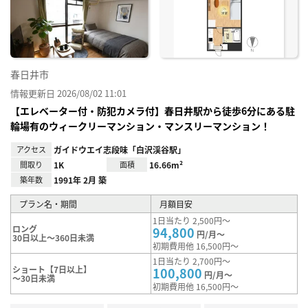
り登
録
春日井市
情報更新日 2026/08/02 11:01
【エレベーター付・防犯カメラ付】春日井駅から徒歩6分にある駐
輪場有のウィークリーマンション・マンスリーマンション！
アクセス
ガイドウエイ志段味「白沢渓谷駅」
間取り
1K
面積
16.66m²
築年数
1991年 2月 築
プラン名・期間
月額目安
1日当たり 2,500円～
ロング
94,800
円/月～
30日以上～360日未満
初期費用他 16,500円～
1日当たり 2,700円～
ショート【7日以上】
100,800
円/月～
～30日未満
初期費用他 16,500円～