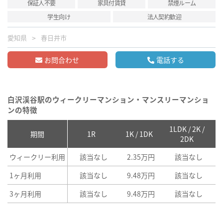
保証人不要
家具付賃貸
禁煙ルーム
学生向け
法人契約歓迎
愛知県
春日井市
お問合わせ
電話する
白沢渓谷駅のウィークリーマンション・マンスリーマンショ
ンの特徴
1LDK / 2K /
2
期間
1R
1K / 1DK
2DK
ウィークリー利用
該当なし
2.35万円
該当なし
1ヶ月利用
該当なし
9.48万円
該当なし
3ヶ月利用
該当なし
9.48万円
該当なし