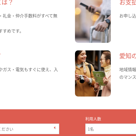
とは？
お支
・礼金・仲介手数料がすべて無
お申し
すすめです。
て
愛知
やガス・電気もすぐに使え、入
地域情
のマン
利用人数