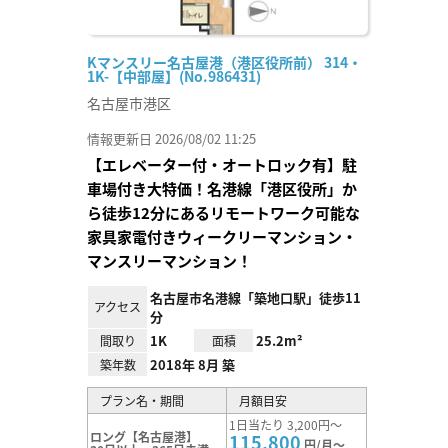
Kマンスリー名古屋港（港区役所前） 314・
1K-【中部屋】(No.986431)
名古屋市港区
情報更新日 2026/08/02 11:25
【エレベーター付・オートロック有】駐
車場付き大特価！名港線「港区役所」か
ら徒歩12分にあるリモートワーク可能な
家具家電付きウィークリーマンション・
マンスリーマンション！
名古屋市名港線「築地口駅」徒歩11
アクセス
分
1K
25.2m²
間取り
面積
2018年 8月 築
築年数
プラン名・期間
月額目安
1日当たり 3,200円～
ロング【名古屋港】
115,800
円/月～