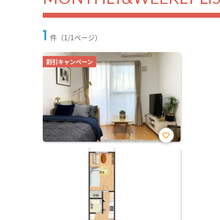
1
件（1/1ページ）
割引キャンペーン
お気
に入
り登
録