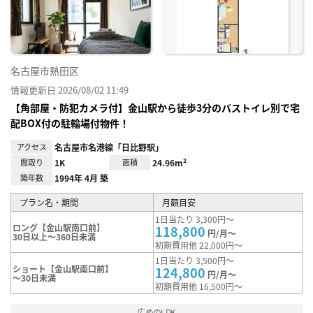
録
名古屋市熱田区
情報更新日 2026/08/02 11:49
【角部屋・防犯カメラ付】金山駅から徒歩3分のバストイレ別で宅
配BOX付の駐輪場付物件！
アクセス
名古屋市名港線「日比野駅」
間取り
1K
面積
24.96m²
築年数
1994年 4月 築
プラン名・期間
月額目安
1日当たり 3,300円～
ロング【金山駅南口前】
118,800
円/月～
30日以上～360日未満
初期費用他 22,000円～
1日当たり 3,500円～
ショート【金山駅南口前】
124,800
円/月～
～30日未満
初期費用他 16,500円～
広めのLDK