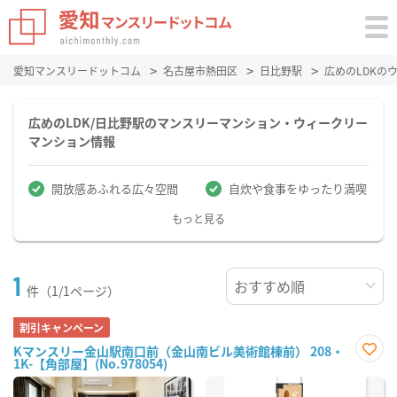
愛知マンスリードットコム
名古屋市熱田区
日比野駅
広めのLDKの
広めのLDK/日比野駅のマンスリーマンション・ウィークリー
マンション情報
開放感あふれる広々空間
自炊や食事をゆったり満喫
もっと見る
1
件（1/1ページ）
割引キャンペーン
Kマンスリー金山駅南口前（金山南ビル美術館棟前） 208・
1K-【角部屋】(No.978054)
お気
に入
り登