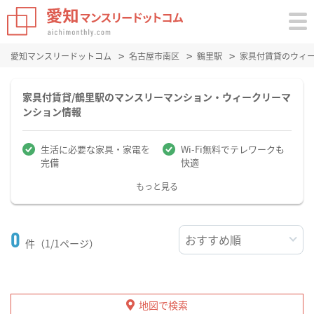
愛知マンスリードットコム
名古屋市南区
鶴里駅
家具付賃貸のウィ
家具付賃貸/鶴里駅のマンスリーマンション・ウィークリーマ
ンション情報
生活に必要な家具・家電を
Wi-Fi無料でテレワークも
完備
快適
もっと見る
0
件（1/1ページ）
地図で検索